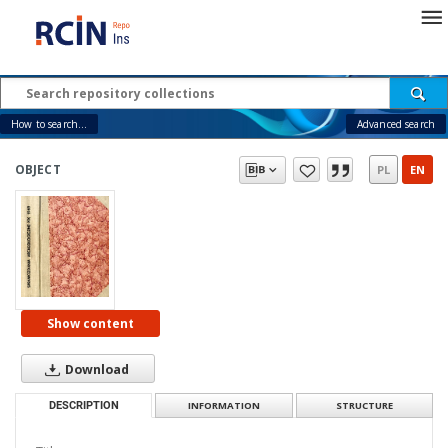
How to search...
Advanced search
OBJECT
PL
EN
Show content
Download
DESCRIPTION
INFORMATION
STRUCTURE