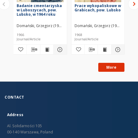
Badanie cmentarzyska
Prace wykopaliskowe w
Wy
w Luboszycach, pow.
Grabicach, pow. Lubsko
os
Lubsko, w 1964 roku
pó
wp
ok
Domański, Grzegorz (1939– )
Domański, Grzegorz (1939– )
Dom
po
1966
1968
196
Journal/Article
Journal/Article
Jou
More
CONTACT
Address
Al. Solidarności 105
00-140 Warszawa, Poland