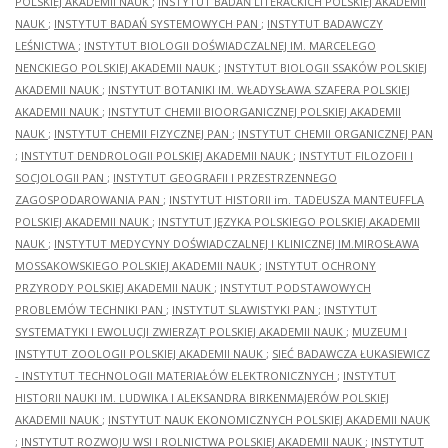
POLSKIEJ AKADEMII NAUK
;
INSTYTUT BADAŃ LITERACKICH POLSKIEJ AKADEMII
NAUK
;
INSTYTUT BADAŃ SYSTEMOWYCH PAN
;
INSTYTUT BADAWCZY
LEŚNICTWA
;
INSTYTUT BIOLOGII DOŚWIADCZALNEJ IM. MARCELEGO
NENCKIEGO POLSKIEJ AKADEMII NAUK
;
INSTYTUT BIOLOGII SSAKÓW POLSKIEJ
AKADEMII NAUK
;
INSTYTUT BOTANIKI IM. WŁADYSŁAWA SZAFERA POLSKIEJ
AKADEMII NAUK
;
INSTYTUT CHEMII BIOORGANICZNEJ POLSKIEJ AKADEMII
NAUK
;
INSTYTUT CHEMII FIZYCZNEJ PAN
;
INSTYTUT CHEMII ORGANICZNEJ PAN
;
INSTYTUT DENDROLOGII POLSKIEJ AKADEMII NAUK
;
INSTYTUT FILOZOFII I
SOCJOLOGII PAN
;
INSTYTUT GEOGRAFII I PRZESTRZENNEGO
ZAGOSPODAROWANIA PAN
;
INSTYTUT HISTORII im. TADEUSZA MANTEUFFLA
POLSKIEJ AKADEMII NAUK
;
INSTYTUT JĘZYKA POLSKIEGO POLSKIEJ AKADEMII
NAUK
;
INSTYTUT MEDYCYNY DOŚWIADCZALNEJ I KLINICZNEJ IM.MIROSŁAWA
MOSSAKOWSKIEGO POLSKIEJ AKADEMII NAUK
;
INSTYTUT OCHRONY
PRZYRODY POLSKIEJ AKADEMII NAUK
;
INSTYTUT PODSTAWOWYCH
PROBLEMÓW TECHNIKI PAN
;
INSTYTUT SLAWISTYKI PAN
;
INSTYTUT
SYSTEMATYKI I EWOLUCJI ZWIERZĄT POLSKIEJ AKADEMII NAUK
;
MUZEUM I
INSTYTUT ZOOLOGII POLSKIEJ AKADEMII NAUK
;
SIEĆ BADAWCZA ŁUKASIEWICZ
- INSTYTUT TECHNOLOGII MATERIAŁÓW ELEKTRONICZNYCH
;
INSTYTUT
HISTORII NAUKI IM. LUDWIKA I ALEKSANDRA BIRKENMAJERÓW POLSKIEJ
AKADEMII NAUK
;
INSTYTUT NAUK EKONOMICZNYCH POLSKIEJ AKADEMII NAUK
;
INSTYTUT ROZWOJU WSI I ROLNICTWA POLSKIEJ AKADEMII NAUK
;
INSTYTUT