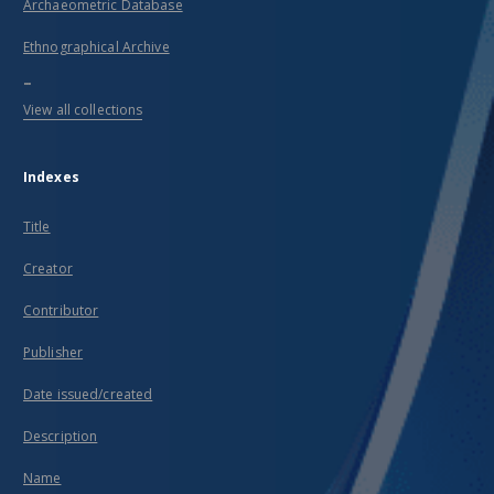
Archaeometric Database
Ethnographical Archive
...
View all collections
Indexes
Title
Creator
Contributor
Publisher
Date issued/created
Description
Name