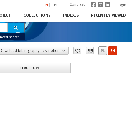
Contrast
EN
PL
Login
OJECT
COLLECTIONS
INDEXES
RECENTLY VIEWED
nced search
Download bibliography description
PL
EN
STRUCTURE