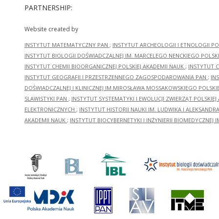
PARTNERSHIP:
Website created by
INSTYTUT MATEMATYCZNY PAN
;
INSTYTUT ARCHEOLOGII I ETNOLOGII PO
INSTYTUT BIOLOGII DOŚWIADCZALNEJ IM. MARCELEGO NENCKIEGO POLSKI
INSTYTUT CHEMII BIOORGANICZNEJ POLSKIEJ AKADEMII NAUK
;
INSTYTUT C
INSTYTUT GEOGRAFII I PRZESTRZENNEGO ZAGOSPODAROWANIA PAN
;
IN
DOŚWIADCZALNEJ I KLINICZNEJ IM.MIROSŁAWA MOSSAKOWSKIEGO POLSKI
SLAWISTYKI PAN
;
INSTYTUT SYSTEMATYKI I EWOLUCJI ZWIERZĄT POLSKIEJ
ELEKTRONICZNYCH
;
INSTYTUT HISTORII NAUKI IM. LUDWIKA I ALEKSAND
AKADEMII NAUK
;
INSTYTUT BIOCYBERNETYKI I INŻYNIERII BIOMEDYCZNEJ I