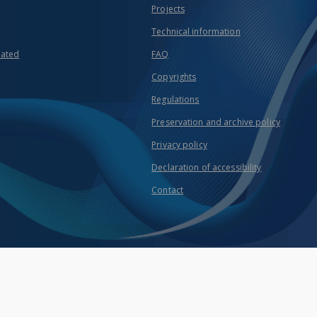
Projects
Technical information
eated
FAQ
Copyrights
Regulations
Preservation and archive policy
Privacy policy
Declaration of accessibility
Contact