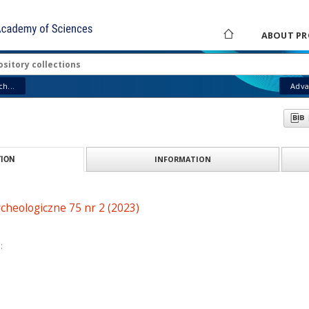
ABOUT PR
h...
Adva
INFORMATION
ION
cheologiczne 75 nr 2 (2023)
: