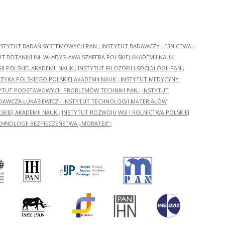
NSTYTUT BADAŃ SYSTEMOWYCH PAN
;
INSTYTUT BADAWCZY LEŚNICTWA
;
UT BOTANIKI IM. WŁADYSŁAWA SZAFERA POLSKIEJ AKADEMII NAUK
;
I POLSKIEJ AKADEMII NAUK
;
INSTYTUT FILOZOFII I SOCJOLOGII PAN
;
ĘZYKA POLSKIEGO POLSKIEJ AKADEMII NAUK
;
INSTYTUT MEDYCYNY
YTUT PODSTAWOWYCH PROBLEMÓW TECHNIKI PAN
;
INSTYTUT
ADAWCZA ŁUKASIEWICZ - INSTYTUT TECHNOLOGII MATERIAŁÓW
KIEJ AKADEMII NAUK
;
INSTYTUT ROZWOJU WSI I ROLNICTWA POLSKIEJ
CHNOLOGII BEZPIECZEŃSTWA „MORATEX”
;