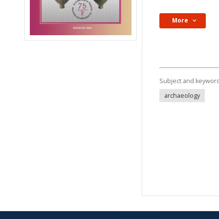
More
Subject and keywor
archaeology