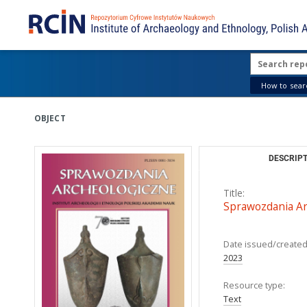
How to searc
OBJECT
DESCRIPT
Title:
Sprawozdania Ar
Date issued/created
2023
Resource type:
Text