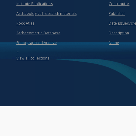
Institute Publications
Contributor
Archaeological research materials
Publisher
Rock Atlas
Date issued/cr
Archaeometric Database
Description
Ethnographical Archive
Name
...
View all collections