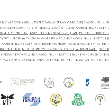
LSKIEJ AKADEMII NAUK
;
INSTYTUT BADAŃ LITERACKICH POLSKIEJ AKADEMII NAUK
;
I
EJ AKADEMII NAUK
;
INSTYTUT BIOLOGII SSAKÓW POLSKIEJ AKADEMII NAUK
;
INSTYT
HEMII FIZYCZNEJ PAN
;
INSTYTUT CHEMII ORGANICZNEJ PAN
;
INSTYTUT DENDROLOGI
STYTUT HISTORII im. TADEUSZA MANTEUFFLA POLSKIEJ AKADEMII NAUK
;
INSTYTUT J
EJ AKADEMII NAUK
;
INSTYTUT OCHRONY PRZYRODY POLSKIEJ AKADEMII NAUK
;
INST
 AKADEMII NAUK
;
MUZEUM I INSTYTUT ZOOLOGII POLSKIEJ AKADEMII NAUK
;
SIEĆ B
RA BIRKENMAJERÓW POLSKIEJ AKADEMII NAUK
;
INSTYTUT NAUK EKONOMICZNYCH POLS
M. MACIEJA NAŁĘCZA POLSKIEJ AKADEMII NAUK
;
INSTYTUT FIZYKI PAN
;
INSTYTUT TE