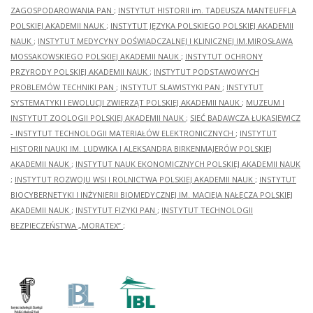
ZAGOSPODAROWANIA PAN
;
INSTYTUT HISTORII im. TADEUSZA MANTEUFFLA
POLSKIEJ AKADEMII NAUK
;
INSTYTUT JĘZYKA POLSKIEGO POLSKIEJ AKADEMII
NAUK
;
INSTYTUT MEDYCYNY DOŚWIADCZALNEJ I KLINICZNEJ IM.MIROSŁAWA
MOSSAKOWSKIEGO POLSKIEJ AKADEMII NAUK
;
INSTYTUT OCHRONY
PRZYRODY POLSKIEJ AKADEMII NAUK
;
INSTYTUT PODSTAWOWYCH
PROBLEMÓW TECHNIKI PAN
;
INSTYTUT SLAWISTYKI PAN
;
INSTYTUT
SYSTEMATYKI I EWOLUCJI ZWIERZĄT POLSKIEJ AKADEMII NAUK
;
MUZEUM I
INSTYTUT ZOOLOGII POLSKIEJ AKADEMII NAUK
;
SIEĆ BADAWCZA ŁUKASIEWICZ
- INSTYTUT TECHNOLOGII MATERIAŁÓW ELEKTRONICZNYCH
;
INSTYTUT
HISTORII NAUKI IM. LUDWIKA I ALEKSANDRA BIRKENMAJERÓW POLSKIEJ
AKADEMII NAUK
;
INSTYTUT NAUK EKONOMICZNYCH POLSKIEJ AKADEMII NAUK
;
INSTYTUT ROZWOJU WSI I ROLNICTWA POLSKIEJ AKADEMII NAUK
;
INSTYTUT
BIOCYBERNETYKI I INŻYNIERII BIOMEDYCZNEJ IM. MACIEJA NAŁĘCZA POLSKIEJ
AKADEMII NAUK
;
INSTYTUT FIZYKI PAN
;
INSTYTUT TECHNOLOGII
BEZPIECZEŃSTWA „MORATEX”
;