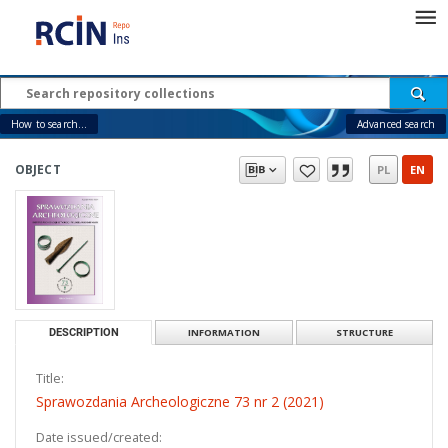
How to search...
Advanced search
OBJECT
PL
EN
DESCRIPTION
INFORMATION
STRUCTURE
Title:
Sprawozdania Archeologiczne 73 nr 2 (2021)
Date issued/created: