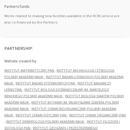
Partners funds
Works related to making new facilities available in the RCIN service are
also co-financed by the Partners.
PARTNERSHIP:
Website created by
INSTYTUT MATEMATYCZNY PAN
;
INSTYTUT ARCHEOLOGII I ETNOLOGII
POLSKIEJ AKADEMII NAUK
;
INSTYTUT BADAŃ LITERACKICH POLSKIEJ AKADEMII
NAUK
;
INSTYTUT BADAŃ SYSTEMOWYCH PAN
;
INSTYTUT BADAWCZY
LEŚNICTWA
;
INSTYTUT BIOLOGII DOŚWIADCZALNEJ IM. MARCELEGO
NENCKIEGO POLSKIEJ AKADEMII NAUK
;
INSTYTUT BIOLOGII SSAKÓW POLSKIEJ
AKADEMII NAUK
;
INSTYTUT BOTANIKI IM. WŁADYSŁAWA SZAFERA POLSKIEJ
AKADEMII NAUK
;
INSTYTUT CHEMII BIOORGANICZNEJ POLSKIEJ AKADEMII
NAUK
;
INSTYTUT CHEMII FIZYCZNEJ PAN
;
INSTYTUT CHEMII ORGANICZNEJ PAN
;
INSTYTUT DENDROLOGII POLSKIEJ AKADEMII NAUK
;
INSTYTUT FILOZOFII I
SOCJOLOGII PAN
;
INSTYTUT GEOGRAFII I PRZESTRZENNEGO