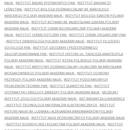
NAUK
;
INSTYTUT BADAŃ SYSTEMOWYCH PAN
;
INSTYTUT BADAWCZY
LEŚNICTWA
;
INSTYTUT BIOLOGII DOŚWIADCZALNEJ IM. MARCELEGO
NENCKIEGO POLSKIEJ AKADEMII NAUK
;
INSTYTUT BIOLOGII SSAKÓW POLSKIEJ
AKADEMII NAUK
;
INSTYTUT BOTANIKI IM. WŁADYSŁAWA SZAFERA POLSKIEJ
AKADEMII NAUK
;
INSTYTUT CHEMII BIOORGANICZNEJ POLSKIEJ AKADEMII
NAUK
;
INSTYTUT CHEMII FIZYCZNEJ PAN
;
INSTYTUT CHEMII ORGANICZNEJ PAN
;
INSTYTUT DENDROLOGII POLSKIEJ AKADEMII NAUK
;
INSTYTUT FILOZOFII I
SOCJOLOGII PAN
;
INSTYTUT GEOGRAFII I PRZESTRZENNEGO
ZAGOSPODAROWANIA PAN
;
INSTYTUT HISTORII im. TADEUSZA MANTEUFFLA
POLSKIEJ AKADEMII NAUK
;
INSTYTUT JĘZYKA POLSKIEGO POLSKIEJ AKADEMII
NAUK
;
INSTYTUT MEDYCYNY DOŚWIADCZALNEJ I KLINICZNEJ IM.MIROSŁAWA
MOSSAKOWSKIEGO POLSKIEJ AKADEMII NAUK
;
INSTYTUT OCHRONY
PRZYRODY POLSKIEJ AKADEMII NAUK
;
INSTYTUT PODSTAWOWYCH
PROBLEMÓW TECHNIKI PAN
;
INSTYTUT SLAWISTYKI PAN
;
INSTYTUT
SYSTEMATYKI I EWOLUCJI ZWIERZĄT POLSKIEJ AKADEMII NAUK
;
MUZEUM I
INSTYTUT ZOOLOGII POLSKIEJ AKADEMII NAUK
;
SIEĆ BADAWCZA ŁUKASIEWICZ
- INSTYTUT TECHNOLOGII MATERIAŁÓW ELEKTRONICZNYCH
;
INSTYTUT
HISTORII NAUKI IM. LUDWIKA I ALEKSANDRA BIRKENMAJERÓW POLSKIEJ
AKADEMII NAUK
;
INSTYTUT NAUK EKONOMICZNYCH POLSKIEJ AKADEMII NAUK
;
INSTYTUT ROZWOJU WSI I ROLNICTWA POLSKIEJ AKADEMII NAUK
;
INSTYTUT