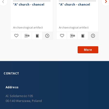
"A" church - chancel
"A" church - chancel
"A
Archaeological artifact
Archaeological artifact
Arc
More
CONTACT
Address
Al. Solidarności 105
00-140 Warszawa, Poland