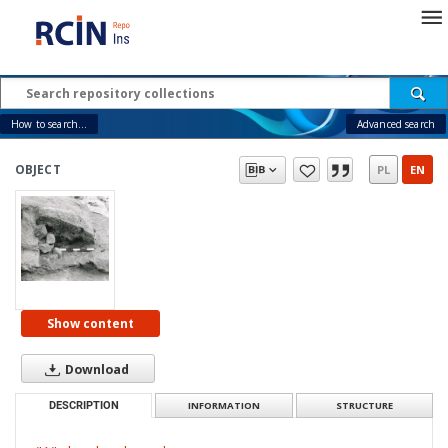
How to search...
Advanced search
OBJECT
PL
EN
Show content
Download
DESCRIPTION
INFORMATION
STRUCTURE