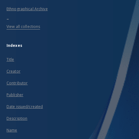
Ethnographical Archive
...
View all collections
Indexes
Title
Creator
Contributor
Publisher
Date issued/created
Description
Name