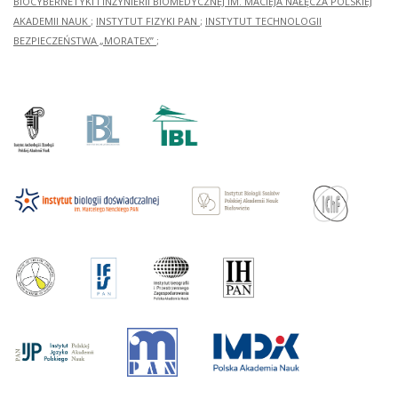
BIOCYBERNETYKI I INŻYNIERII BIOMEDYCZNEJ IM. MACIEJA NAŁĘCZA POLSKIEJ
AKADEMII NAUK
;
INSTYTUT FIZYKI PAN
;
INSTYTUT TECHNOLOGII
BEZPIECZEŃSTWA „MORATEX”
;