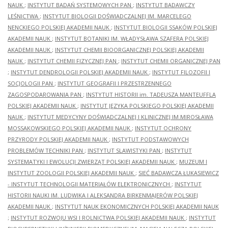
NAUK
;
INSTYTUT BADAŃ SYSTEMOWYCH PAN
;
INSTYTUT BADAWCZY
LEŚNICTWA
;
INSTYTUT BIOLOGII DOŚWIADCZALNEJ IM. MARCELEGO
NENCKIEGO POLSKIEJ AKADEMII NAUK
;
INSTYTUT BIOLOGII SSAKÓW POLSKIEJ
AKADEMII NAUK
;
INSTYTUT BOTANIKI IM. WŁADYSŁAWA SZAFERA POLSKIEJ
AKADEMII NAUK
;
INSTYTUT CHEMII BIOORGANICZNEJ POLSKIEJ AKADEMII
NAUK
;
INSTYTUT CHEMII FIZYCZNEJ PAN
;
INSTYTUT CHEMII ORGANICZNEJ PAN
;
INSTYTUT DENDROLOGII POLSKIEJ AKADEMII NAUK
;
INSTYTUT FILOZOFII I
SOCJOLOGII PAN
;
INSTYTUT GEOGRAFII I PRZESTRZENNEGO
ZAGOSPODAROWANIA PAN
;
INSTYTUT HISTORII im. TADEUSZA MANTEUFFLA
POLSKIEJ AKADEMII NAUK
;
INSTYTUT JĘZYKA POLSKIEGO POLSKIEJ AKADEMII
NAUK
;
INSTYTUT MEDYCYNY DOŚWIADCZALNEJ I KLINICZNEJ IM.MIROSŁAWA
MOSSAKOWSKIEGO POLSKIEJ AKADEMII NAUK
;
INSTYTUT OCHRONY
PRZYRODY POLSKIEJ AKADEMII NAUK
;
INSTYTUT PODSTAWOWYCH
PROBLEMÓW TECHNIKI PAN
;
INSTYTUT SLAWISTYKI PAN
;
INSTYTUT
SYSTEMATYKI I EWOLUCJI ZWIERZĄT POLSKIEJ AKADEMII NAUK
;
MUZEUM I
INSTYTUT ZOOLOGII POLSKIEJ AKADEMII NAUK
;
SIEĆ BADAWCZA ŁUKASIEWICZ
- INSTYTUT TECHNOLOGII MATERIAŁÓW ELEKTRONICZNYCH
;
INSTYTUT
HISTORII NAUKI IM. LUDWIKA I ALEKSANDRA BIRKENMAJERÓW POLSKIEJ
AKADEMII NAUK
;
INSTYTUT NAUK EKONOMICZNYCH POLSKIEJ AKADEMII NAUK
;
INSTYTUT ROZWOJU WSI I ROLNICTWA POLSKIEJ AKADEMII NAUK
;
INSTYTUT