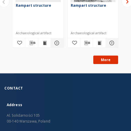
Rampart structure
Rampart structure
Ra
Archaeological artifact
Archaeological artifact
Arc
More
CONTACT
Address
Al. Solidarności 105
00-140 Warszawa, Poland