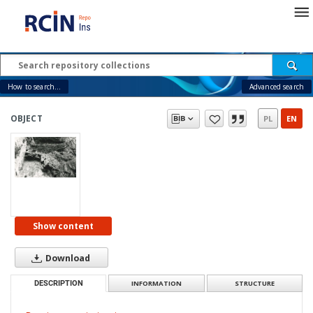
How to search...
Advanced search
OBJECT
PL
EN
Show content
Download
DESCRIPTION
INFORMATION
STRUCTURE