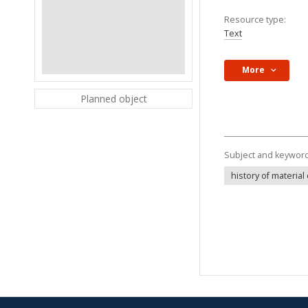
Resource type:
Text
More
Planned object
Subject and keywor
history of material