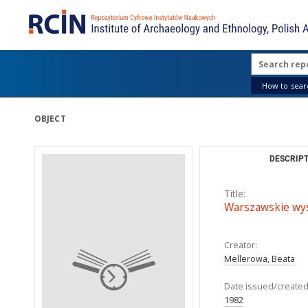
How to searc
OBJECT
DESCRIPT
Title:
Warszawskie wys
Creator:
Mellerowa, Beata
Date issued/created
1982