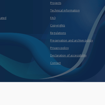
Projects
Technical information
eated
FAQ
Copyrights
Regulations
Preservation and archive policy
Privacy policy
Declaration of accessibility
Contact