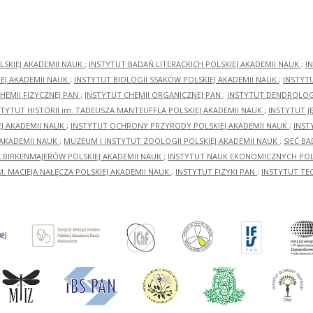
LSKIEJ AKADEMII NAUK
;
INSTYTUT BADAŃ LITERACKICH POLSKIEJ AKADEMII NAUK
;
I
EJ AKADEMII NAUK
;
INSTYTUT BIOLOGII SSAKÓW POLSKIEJ AKADEMII NAUK
;
INSTYT
HEMII FIZYCZNEJ PAN
;
INSTYTUT CHEMII ORGANICZNEJ PAN
;
INSTYTUT DENDROLOGI
STYTUT HISTORII im. TADEUSZA MANTEUFFLA POLSKIEJ AKADEMII NAUK
;
INSTYTUT J
EJ AKADEMII NAUK
;
INSTYTUT OCHRONY PRZYRODY POLSKIEJ AKADEMII NAUK
;
INST
 AKADEMII NAUK
;
MUZEUM I INSTYTUT ZOOLOGII POLSKIEJ AKADEMII NAUK
;
SIEĆ B
RA BIRKENMAJERÓW POLSKIEJ AKADEMII NAUK
;
INSTYTUT NAUK EKONOMICZNYCH POLS
M. MACIEJA NAŁĘCZA POLSKIEJ AKADEMII NAUK
;
INSTYTUT FIZYKI PAN
;
INSTYTUT TE