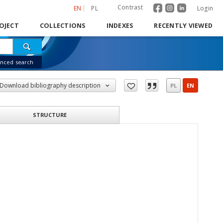
Contrast
EN
PL
Login
OJECT
COLLECTIONS
INDEXES
RECENTLY VIEWED
nced search
Download bibliography description
PL
EN
STRUCTURE