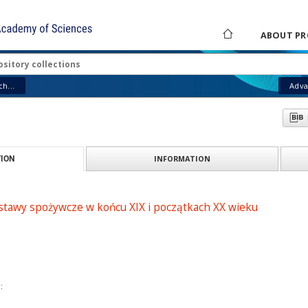
ABOUT PR
h...
Adva
INFORMATION
ION
tawy spożywcze w końcu XIX i początkach XX wieku
: