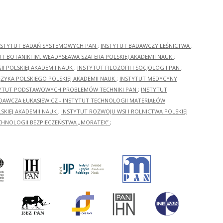
NSTYTUT BADAŃ SYSTEMOWYCH PAN
;
INSTYTUT BADAWCZY LEŚNICTWA
;
UT BOTANIKI IM. WŁADYSŁAWA SZAFERA POLSKIEJ AKADEMII NAUK
;
I POLSKIEJ AKADEMII NAUK
;
INSTYTUT FILOZOFII I SOCJOLOGII PAN
;
ĘZYKA POLSKIEGO POLSKIEJ AKADEMII NAUK
;
INSTYTUT MEDYCYNY
YTUT PODSTAWOWYCH PROBLEMÓW TECHNIKI PAN
;
INSTYTUT
ADAWCZA ŁUKASIEWICZ - INSTYTUT TECHNOLOGII MATERIAŁÓW
KIEJ AKADEMII NAUK
;
INSTYTUT ROZWOJU WSI I ROLNICTWA POLSKIEJ
CHNOLOGII BEZPIECZEŃSTWA „MORATEX”
;