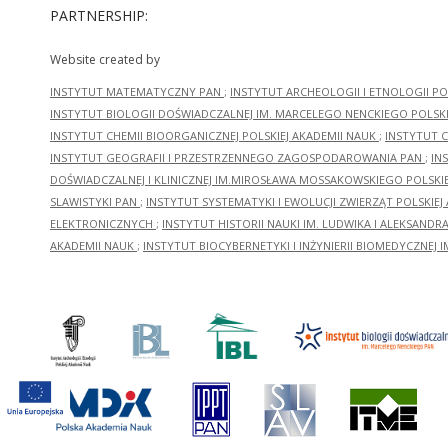
PARTNERSHIP:
Website created by
INSTYTUT MATEMATYCZNY PAN
;
INSTYTUT ARCHEOLOGII I ETNOLOGII PO
INSTYTUT BIOLOGII DOŚWIADCZALNEJ IM. MARCELEGO NENCKIEGO POLSKI
INSTYTUT CHEMII BIOORGANICZNEJ POLSKIEJ AKADEMII NAUK
;
INSTYTUT C
INSTYTUT GEOGRAFII I PRZESTRZENNEGO ZAGOSPODAROWANIA PAN
;
IN
DOŚWIADCZALNEJ I KLINICZNEJ IM.MIROSŁAWA MOSSAKOWSKIEGO POLSKI
SLAWISTYKI PAN
;
INSTYTUT SYSTEMATYKI I EWOLUCJI ZWIERZĄT POLSKIEJ
ELEKTRONICZNYCH
;
INSTYTUT HISTORII NAUKI IM. LUDWIKA I ALEKSAND
AKADEMII NAUK
;
INSTYTUT BIOCYBERNETYKI I INŻYNIERII BIOMEDYCZNEJ I