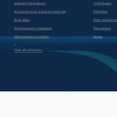
Institute Publications
Contributor
Archaeological research materials
Publisher
Rock Atlas
Date issued/cr
Archaeometric Database
Description
Ethnographical Archive
Name
...
View all collections