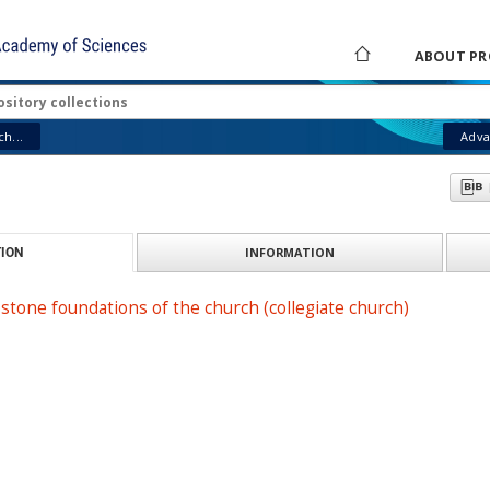
ABOUT PR
h...
Adva
INFORMATION
ION
stone foundations of the church (collegiate church)