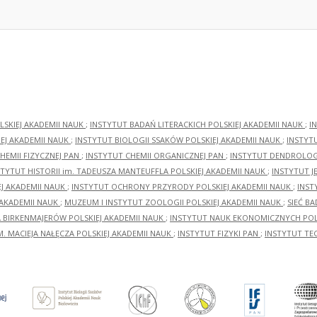
LSKIEJ AKADEMII NAUK
;
INSTYTUT BADAŃ LITERACKICH POLSKIEJ AKADEMII NAUK
;
I
EJ AKADEMII NAUK
;
INSTYTUT BIOLOGII SSAKÓW POLSKIEJ AKADEMII NAUK
;
INSTYT
HEMII FIZYCZNEJ PAN
;
INSTYTUT CHEMII ORGANICZNEJ PAN
;
INSTYTUT DENDROLOGI
STYTUT HISTORII im. TADEUSZA MANTEUFFLA POLSKIEJ AKADEMII NAUK
;
INSTYTUT J
EJ AKADEMII NAUK
;
INSTYTUT OCHRONY PRZYRODY POLSKIEJ AKADEMII NAUK
;
INST
 AKADEMII NAUK
;
MUZEUM I INSTYTUT ZOOLOGII POLSKIEJ AKADEMII NAUK
;
SIEĆ B
RA BIRKENMAJERÓW POLSKIEJ AKADEMII NAUK
;
INSTYTUT NAUK EKONOMICZNYCH POLS
M. MACIEJA NAŁĘCZA POLSKIEJ AKADEMII NAUK
;
INSTYTUT FIZYKI PAN
;
INSTYTUT TE