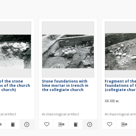
of the stone
Stone foundations with
Fragment of th
s of the church
lime mortar in trench in
foundations of 
e church)
the collegiate church
(collegiate chur
XII-XIII w.
l artifact
Archaeological artifact
Archaeological arti