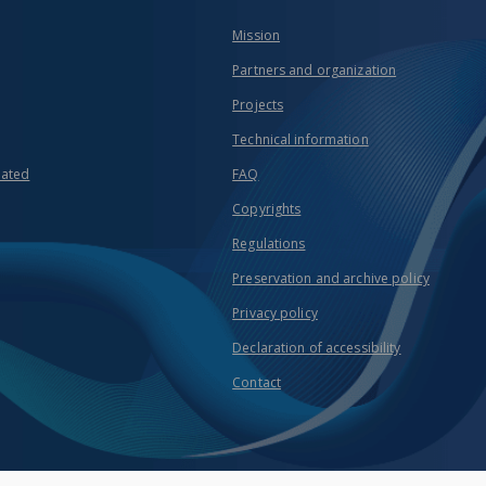
Mission
Partners and organization
Projects
Technical information
eated
FAQ
Copyrights
Regulations
Preservation and archive policy
Privacy policy
Declaration of accessibility
Contact