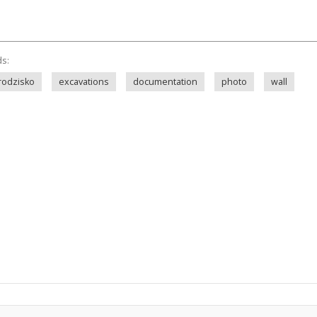
ds:
rodzisko
excavations
documentation
photo
wall