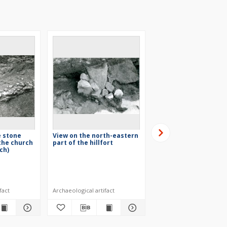
e stone
View on the north-eastern
Fragment of the sto
the church
part of the hillfort
foundations of the
ch)
collegiate church
XII-XIII w.
fact
Archaeological artifact
Archaeological artifact