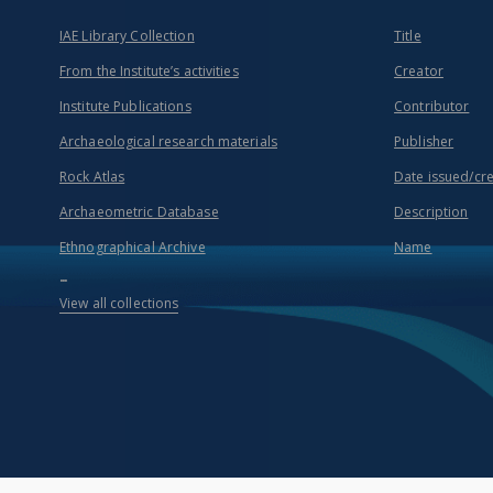
IAE Library Collection
Title
From the Institute’s activities
Creator
Institute Publications
Contributor
Archaeological research materials
Publisher
Rock Atlas
Date issued/cr
Archaeometric Database
Description
Ethnographical Archive
Name
...
View all collections