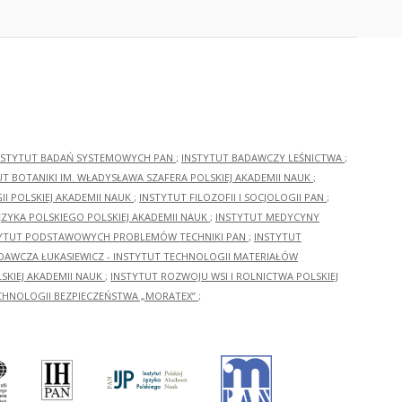
NSTYTUT BADAŃ SYSTEMOWYCH PAN
;
INSTYTUT BADAWCZY LEŚNICTWA
;
UT BOTANIKI IM. WŁADYSŁAWA SZAFERA POLSKIEJ AKADEMII NAUK
;
I POLSKIEJ AKADEMII NAUK
;
INSTYTUT FILOZOFII I SOCJOLOGII PAN
;
ĘZYKA POLSKIEGO POLSKIEJ AKADEMII NAUK
;
INSTYTUT MEDYCYNY
YTUT PODSTAWOWYCH PROBLEMÓW TECHNIKI PAN
;
INSTYTUT
ADAWCZA ŁUKASIEWICZ - INSTYTUT TECHNOLOGII MATERIAŁÓW
KIEJ AKADEMII NAUK
;
INSTYTUT ROZWOJU WSI I ROLNICTWA POLSKIEJ
CHNOLOGII BEZPIECZEŃSTWA „MORATEX”
;