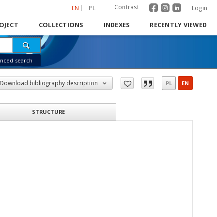
Contrast
EN
PL
Login
OJECT
COLLECTIONS
INDEXES
RECENTLY VIEWED
nced search
Download bibliography description
PL
EN
STRUCTURE