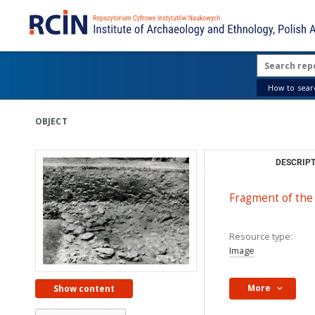
How to searc
OBJECT
DESCRIPT
Fragment of the 
Resource type:
Image
More
Show content