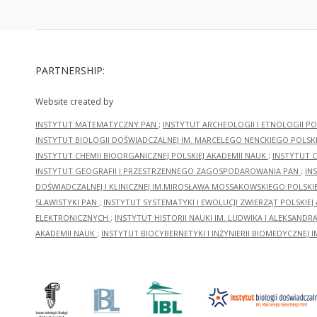
PARTNERSHIP:
Website created by
INSTYTUT MATEMATYCZNY PAN
;
INSTYTUT ARCHEOLOGII I ETNOLOGII PO
INSTYTUT BIOLOGII DOŚWIADCZALNEJ IM. MARCELEGO NENCKIEGO POLSKI
INSTYTUT CHEMII BIOORGANICZNEJ POLSKIEJ AKADEMII NAUK
;
INSTYTUT C
INSTYTUT GEOGRAFII I PRZESTRZENNEGO ZAGOSPODAROWANIA PAN
;
IN
DOŚWIADCZALNEJ I KLINICZNEJ IM.MIROSŁAWA MOSSAKOWSKIEGO POLSKI
SLAWISTYKI PAN
;
INSTYTUT SYSTEMATYKI I EWOLUCJI ZWIERZĄT POLSKIEJ
ELEKTRONICZNYCH
;
INSTYTUT HISTORII NAUKI IM. LUDWIKA I ALEKSAND
AKADEMII NAUK
;
INSTYTUT BIOCYBERNETYKI I INŻYNIERII BIOMEDYCZNEJ I