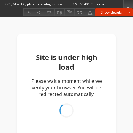
KZG, VI 401 C, plan archeologiczny wykopu, grób 7-92
KZG, VI 401 C, plan archeologiczny wykopu, grób 7-92 średniowiecze wczesne
Show details