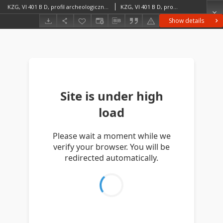
KZG, VI 401 B D, profil archeologiczny N wykopu
KZG, VI 401 B D, profil archeologiczny N wykopu średniowiecze wczesne
Show details