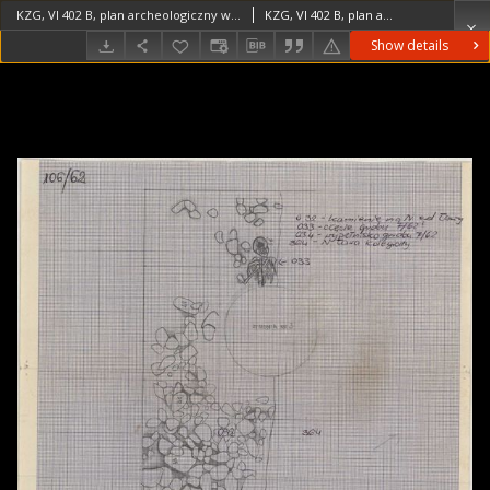
KZG, VI 402 B, plan archeologiczny wykopu, cmentarz (grób 7/62a)
KZG, VI 402 B, plan archeologiczny wykopu, cmentarz (grób 7/62a) średniowiecze wczesne
Show details