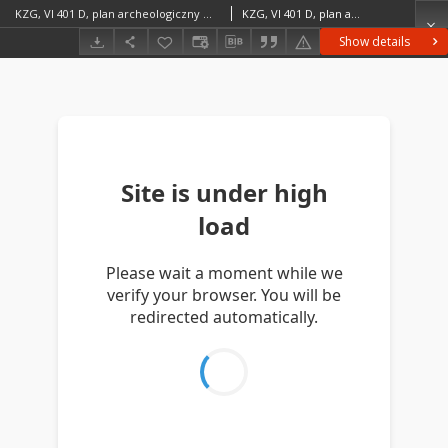
KZG, VI 401 D, plan archeologiczny wykopu, cmentarz (grób 16/59)
KZG, VI 401 D, plan archeologiczny wykopu, cmentarz (grób 16/59) średniowiecze wczesne
Show details