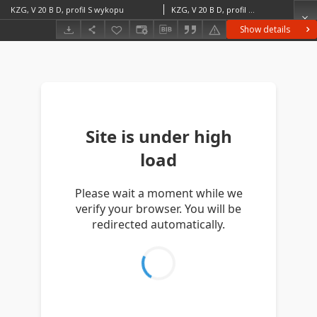
KZG, V 20 B D, profil S wykopu
KZG, V 20 B D, profil S wykopu średniowiecze wczesne
Show details