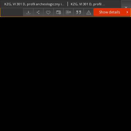
KZG, VI 301 D, profil archeologiczny i plan wykopu
KZG, VI 301 D, profil archeologiczny i plan wykopu średniowiecze wczesne
Show details