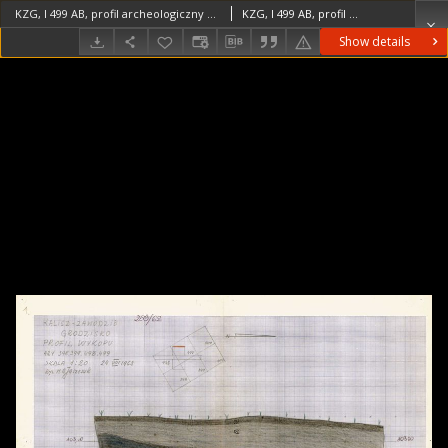
KZG, I 499 AB, profil archeologiczny W wykopu
KZG, I 499 AB, profil archeologiczny W wykopu średniowiecze wczesne
Show details