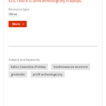
KZG, I 600 B D, profil archeologiczny N wykopu
Resource type:
Obraz
More
Subject and keywords:
Kalisz-Zawodzie (Polska)
średniowiecze wczesne
grodzisko
profil archeologiczny