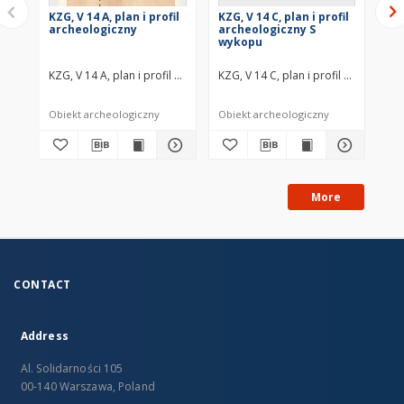
KZG, V 14 A, plan i profil
KZG, V 14 C, plan i profil
KZG
archeologiczny
archeologiczny S
ar
wykopu
wy
KZG, V 14 A, plan i profil archeologiczny średniowiecze wczesne
KZG, V 14 C, plan i profil archeolo
KZG
Obiekt archeologiczny
Obiekt archeologiczny
Obi
More
CONTACT
Address
Al. Solidarności 105
00-140 Warszawa, Poland