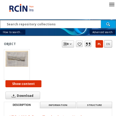
How to search...
Advanced search
OBJECT
PL
EN
Show content
Download
DESCRIPTION
INFORMATION
STRUCTURE