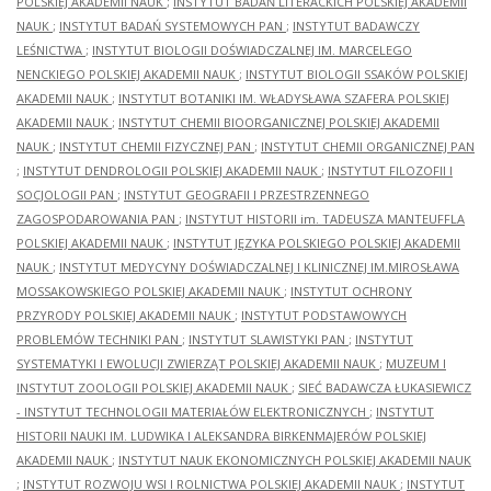
POLSKIEJ AKADEMII NAUK
;
INSTYTUT BADAŃ LITERACKICH POLSKIEJ AKADEMII
NAUK
;
INSTYTUT BADAŃ SYSTEMOWYCH PAN
;
INSTYTUT BADAWCZY
LEŚNICTWA
;
INSTYTUT BIOLOGII DOŚWIADCZALNEJ IM. MARCELEGO
NENCKIEGO POLSKIEJ AKADEMII NAUK
;
INSTYTUT BIOLOGII SSAKÓW POLSKIEJ
AKADEMII NAUK
;
INSTYTUT BOTANIKI IM. WŁADYSŁAWA SZAFERA POLSKIEJ
AKADEMII NAUK
;
INSTYTUT CHEMII BIOORGANICZNEJ POLSKIEJ AKADEMII
NAUK
;
INSTYTUT CHEMII FIZYCZNEJ PAN
;
INSTYTUT CHEMII ORGANICZNEJ PAN
;
INSTYTUT DENDROLOGII POLSKIEJ AKADEMII NAUK
;
INSTYTUT FILOZOFII I
SOCJOLOGII PAN
;
INSTYTUT GEOGRAFII I PRZESTRZENNEGO
ZAGOSPODAROWANIA PAN
;
INSTYTUT HISTORII im. TADEUSZA MANTEUFFLA
POLSKIEJ AKADEMII NAUK
;
INSTYTUT JĘZYKA POLSKIEGO POLSKIEJ AKADEMII
NAUK
;
INSTYTUT MEDYCYNY DOŚWIADCZALNEJ I KLINICZNEJ IM.MIROSŁAWA
MOSSAKOWSKIEGO POLSKIEJ AKADEMII NAUK
;
INSTYTUT OCHRONY
PRZYRODY POLSKIEJ AKADEMII NAUK
;
INSTYTUT PODSTAWOWYCH
PROBLEMÓW TECHNIKI PAN
;
INSTYTUT SLAWISTYKI PAN
;
INSTYTUT
SYSTEMATYKI I EWOLUCJI ZWIERZĄT POLSKIEJ AKADEMII NAUK
;
MUZEUM I
INSTYTUT ZOOLOGII POLSKIEJ AKADEMII NAUK
;
SIEĆ BADAWCZA ŁUKASIEWICZ
- INSTYTUT TECHNOLOGII MATERIAŁÓW ELEKTRONICZNYCH
;
INSTYTUT
HISTORII NAUKI IM. LUDWIKA I ALEKSANDRA BIRKENMAJERÓW POLSKIEJ
AKADEMII NAUK
;
INSTYTUT NAUK EKONOMICZNYCH POLSKIEJ AKADEMII NAUK
;
INSTYTUT ROZWOJU WSI I ROLNICTWA POLSKIEJ AKADEMII NAUK
;
INSTYTUT