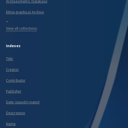
Archaeometric Database
Ethnographical Archive
...
View all collections
Indexes
Title
Creator
Contributor
Publisher
Date issued/created
Description
Name