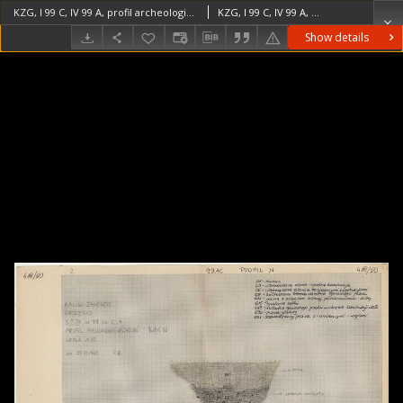
KZG, I 99 C, IV 99 A, profil archeologiczny N wykopu
KZG, I 99 C, IV 99 A, profil archeologiczny N wykopu średniowiecze wczesne
Show details