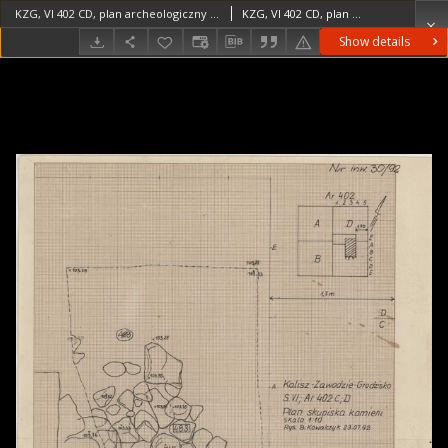
KZG, VI 402 CD, plan archeologiczny wykopu
KZG, VI 402 CD, plan archeologiczny wykopu średniowiecze wczesne
Show details