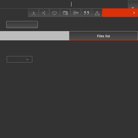
KZG, VI 402 CD, plan archeologiczny wykopu
KZG, VI 402 CD, plan archeologiczny wykopu średniowiecze wczesne
Show details