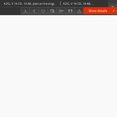
KZG, V 14 CD, 14 AB, plan archeologiczny (szkic) wykopu, profile słupków
KZG, V 14 CD, 14 AB, plan archeologiczny (szkic) wykopu, profile słupków średniowiecze wczesne
Show details