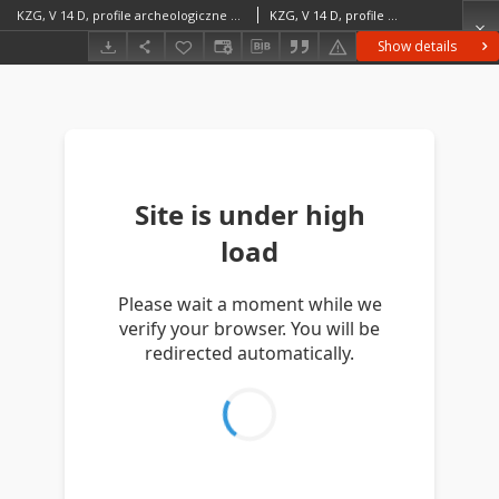
KZG, V 14 D, profile archeologiczne świadka
KZG, V 14 D, profile archeologiczne świadka średniowiecze wczesne
Show details