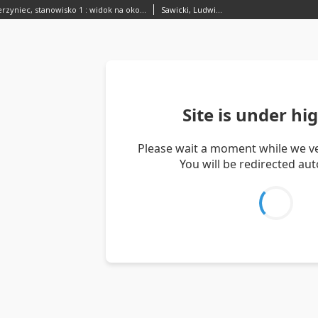
Kraków - Zwierzyniec, stanowisko 1 : widok na okolicę
Sawicki, Ludwik (1893–1972)