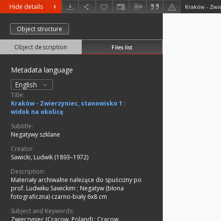
Hide details
Object structure
Object description
Files list
Metadata language
English
Title:
Kraków - Zwierzyniec, stanowisko 1 :
widok na okolicę
Subtitle:
Negatywy szklane
Creator:
Sawicki, Ludwik (1893–1972)
Description:
Materiały archiwalne należące do spuścizny po
prof. Ludwiku Sawickim
;
Negatyw (błona
fotograficzna) czarno-biały 6x8 cm
Subject and Keywords:
Zwierzyniec (Cracow, Poland)
;
Cracow,