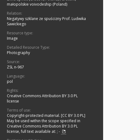
małopolskie voivodeship (Poland)
Relation:
Negatywy szklane ze spuścizny Prof. Ludwika
Sawickiego
Resource type:
Image
Detailed Resource Type:
Photography
Source:
ZSL n-967
Language:
pol
Rights:
Creative Commons Attribution BY 3.0 PL
license
Terms of use:
Copyright-protected material. [CC BY 3.0 PL]
May be used within the scope specified in
Creative Commons Attribution BY 3.0 PL
license, full text available at:
;
-