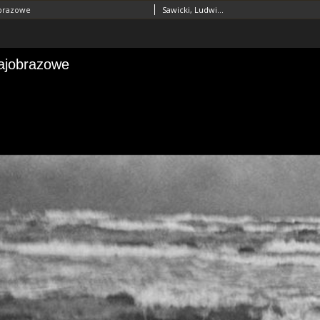
obrazowe
Sawicki, Ludwik (1893–1972)