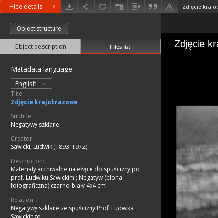
Hide details
Zdjęcie kraj
Object structure
Object description
Files list
Metadata language
English
Title:
Zdjęcie krajobrazowe
Subtitle:
Negatywy szklane
Creator:
Sawicki, Ludwik (1893–1972)
Description:
Materiały archiwalne należące do spuścizny po
prof. Ludwiku Sawickim
;
Negatyw (błona
fotograficzna) czarno-biały 4x4 cm
Relation:
Negatywy szklane ze spuścizny Prof. Ludwika
Sawickiego