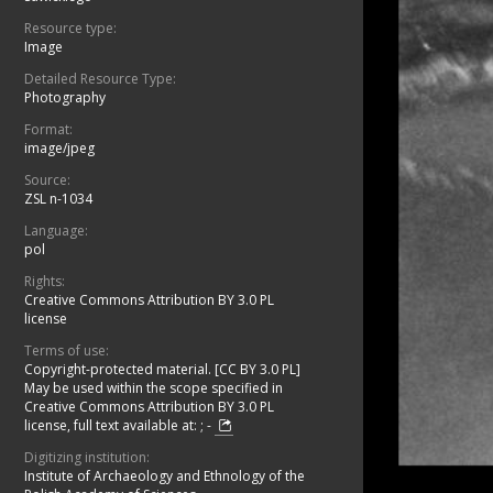
Resource type:
Image
Detailed Resource Type:
Photography
Format:
image/jpeg
Source:
ZSL n-1034
Language:
pol
Rights:
Creative Commons Attribution BY 3.0 PL
license
Terms of use:
Copyright-protected material. [CC BY 3.0 PL]
May be used within the scope specified in
Creative Commons Attribution BY 3.0 PL
license, full text available at:
;
-
Digitizing institution:
Institute of Archaeology and Ethnology of the