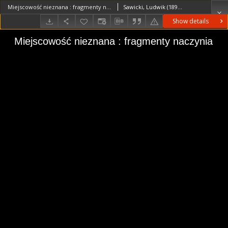
Miejscowość nieznana : fragmenty naczynia
Sawicki, Ludwik (1893–1972)
Show details