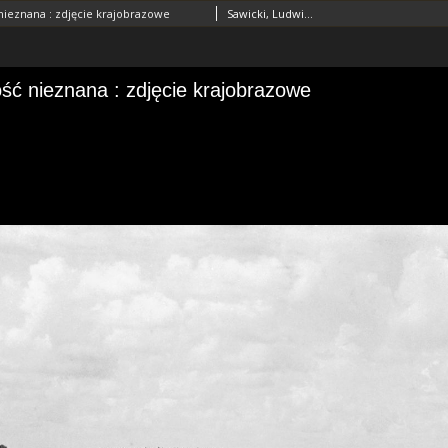
ieznana : zdjęcie krajobrazowe
Sawicki, Ludwik (1893–1972)