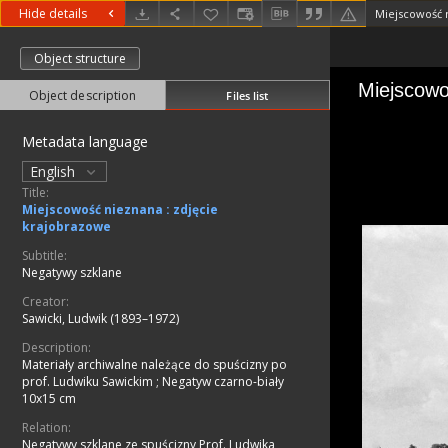
Hide details
Miejscowość n
Object structure
Object description
Files list
Metadata language
English
Title:
Miejscowość nieznana : zdjęcie
krajobrazowe
Subtitle:
Negatywy szklane
Creator:
Sawicki, Ludwik (1893–1972)
Description:
Materiały archiwalne należące do spuścizny po
prof. Ludwiku Sawickim
;
Negatyw czarno-biały
10x15 cm
Relation:
Negatywy szklane ze spuścizny Prof. Ludwika