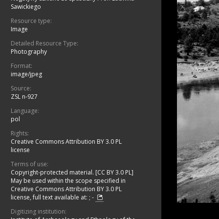
Sawickiego
Resource type:
Image
Detailed Resource Type:
Photography
Format:
image/jpeg
Source:
ZSL n-927
Language:
pol
Rights:
Creative Commons Attribution BY 3.0 PL
license
Terms of use:
Copyright-protected material. [CC BY 3.0 PL]
May be used within the scope specified in
Creative Commons Attribution BY 3.0 PL
license, full text available at:
;
-
Digitizing institution: