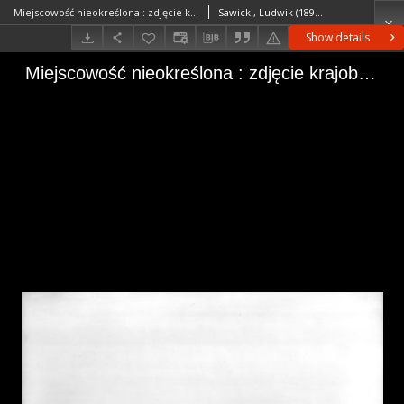
Miejscowość nieokreślona : zdjęcie krajobrazowe
Sawicki, Ludwik (1893–1972)
Show details