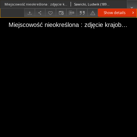
Miejscowość nieokreślona : zdjęcie krajobrazowe
Sawicki, Ludwik (1893–1972)
Show details