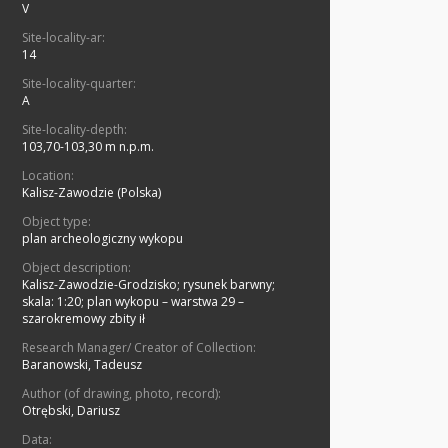
V
Site-locality-ar:
14
Site-locality-quarter:
A
Site-locality-depth:
103,70-103,30 m n.p.m.
Location:
Kalisz-Zawodzie (Polska)
Object type:
plan archeologiczny wykopu
Object description:
Kalisz-Zawodzie-Grodzisko; rysunek barwny;
skala: 1:20; plan wykopu – warstwa 29 –
szarokremowy zbity ił
Research Manager/ Creator of Collection:
Baranowski, Tadeusz
Author (of drawing, photo, record):
Otrębski, Dariusz
Data: