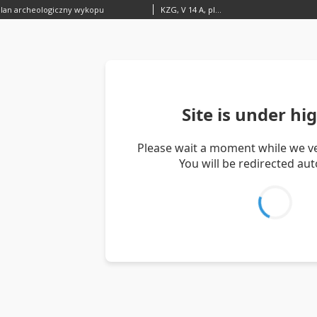
plan archeologiczny wykopu
KZG, V 14 A, plan archeologiczny wykopu średniowiecze wczesne