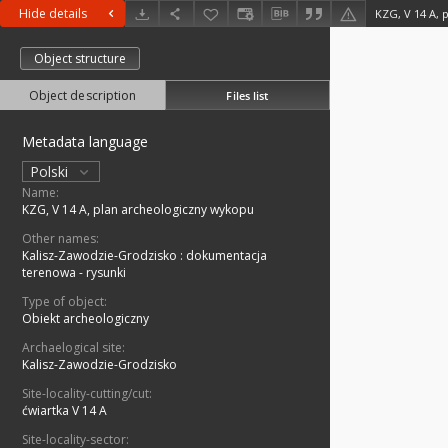
Hide details
KZG, V 14 A, 
Object structure
Object description
Files list
Metadata language
Polski
Name:
KZG, V 14 A, plan archeologiczny wykopu
Other names:
Kalisz-Zawodzie-Grodzisko : dokumentacja
terenowa - rysunki
Type of object:
Obiekt archeologiczny
Archaelogical site:
Kalisz-Zawodzie-Grodzisko
Site-locality-cutting/cut:
ćwiartka V 14 A
Site-locality-sector: