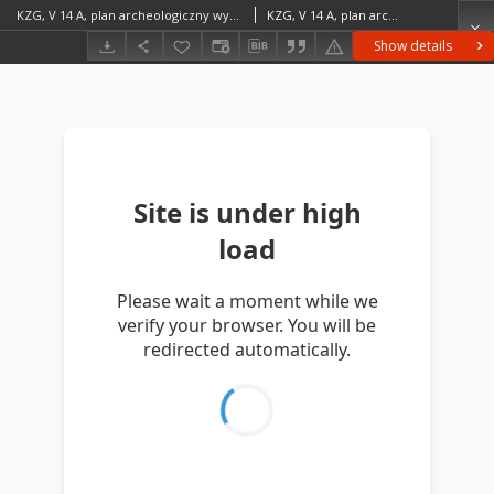
KZG, V 14 A, plan archeologiczny wykopu
KZG, V 14 A, plan archeologiczny wykopu średniowiecze wczesne
Show details