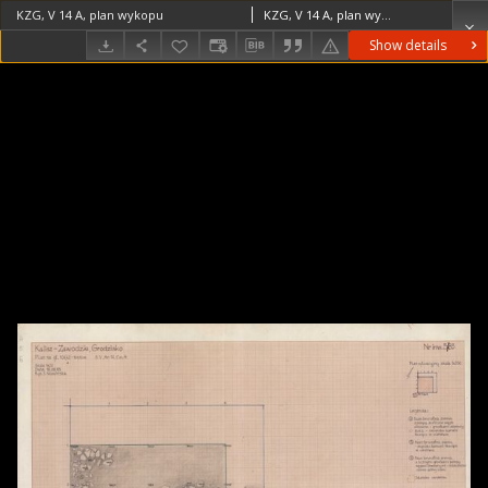
KZG, V 14 A, plan wykopu
KZG, V 14 A, plan wykopu średniowiecze wczesne
Show details