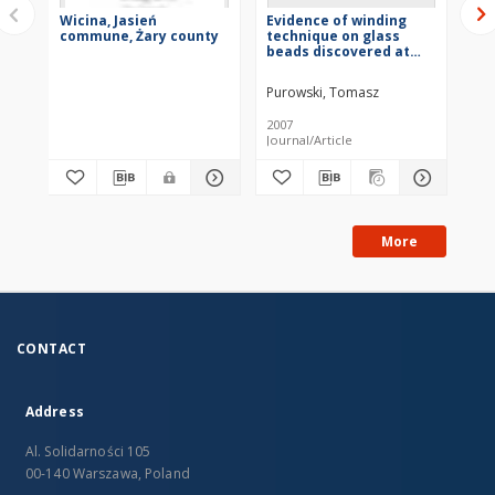
Wicina, Jasień
Evidence of winding
Ba
commune, Żary county
technique on glass
wy
beads discovered at
sz
the Lusatian Culture
ha
stronghold in Wicina,
me
Purowski, Tomasz
Pu
site 1
pe
2007
200
Journal/Article
Jou
More
CONTACT
Address
Al. Solidarności 105
00-140 Warszawa, Poland