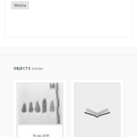
Wicina
OBJECTS
similar