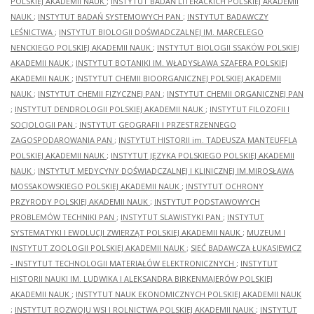
POLSKIEJ AKADEMII NAUK
;
INSTYTUT BADAŃ LITERACKICH POLSKIEJ AKADEMII
NAUK
;
INSTYTUT BADAŃ SYSTEMOWYCH PAN
;
INSTYTUT BADAWCZY
LEŚNICTWA
;
INSTYTUT BIOLOGII DOŚWIADCZALNEJ IM. MARCELEGO
NENCKIEGO POLSKIEJ AKADEMII NAUK
;
INSTYTUT BIOLOGII SSAKÓW POLSKIEJ
AKADEMII NAUK
;
INSTYTUT BOTANIKI IM. WŁADYSŁAWA SZAFERA POLSKIEJ
AKADEMII NAUK
;
INSTYTUT CHEMII BIOORGANICZNEJ POLSKIEJ AKADEMII
NAUK
;
INSTYTUT CHEMII FIZYCZNEJ PAN
;
INSTYTUT CHEMII ORGANICZNEJ PAN
;
INSTYTUT DENDROLOGII POLSKIEJ AKADEMII NAUK
;
INSTYTUT FILOZOFII I
SOCJOLOGII PAN
;
INSTYTUT GEOGRAFII I PRZESTRZENNEGO
ZAGOSPODAROWANIA PAN
;
INSTYTUT HISTORII im. TADEUSZA MANTEUFFLA
POLSKIEJ AKADEMII NAUK
;
INSTYTUT JĘZYKA POLSKIEGO POLSKIEJ AKADEMII
NAUK
;
INSTYTUT MEDYCYNY DOŚWIADCZALNEJ I KLINICZNEJ IM.MIROSŁAWA
MOSSAKOWSKIEGO POLSKIEJ AKADEMII NAUK
;
INSTYTUT OCHRONY
PRZYRODY POLSKIEJ AKADEMII NAUK
;
INSTYTUT PODSTAWOWYCH
PROBLEMÓW TECHNIKI PAN
;
INSTYTUT SLAWISTYKI PAN
;
INSTYTUT
SYSTEMATYKI I EWOLUCJI ZWIERZĄT POLSKIEJ AKADEMII NAUK
;
MUZEUM I
INSTYTUT ZOOLOGII POLSKIEJ AKADEMII NAUK
;
SIEĆ BADAWCZA ŁUKASIEWICZ
- INSTYTUT TECHNOLOGII MATERIAŁÓW ELEKTRONICZNYCH
;
INSTYTUT
HISTORII NAUKI IM. LUDWIKA I ALEKSANDRA BIRKENMAJERÓW POLSKIEJ
AKADEMII NAUK
;
INSTYTUT NAUK EKONOMICZNYCH POLSKIEJ AKADEMII NAUK
;
INSTYTUT ROZWOJU WSI I ROLNICTWA POLSKIEJ AKADEMII NAUK
;
INSTYTUT