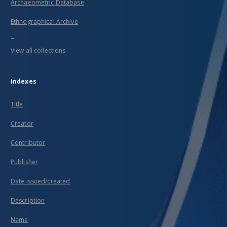
Archaeometric Database
Ethnographical Archive
...
View all collections
Indexes
Title
Creator
Contributor
Publisher
Date issued/created
Description
Name