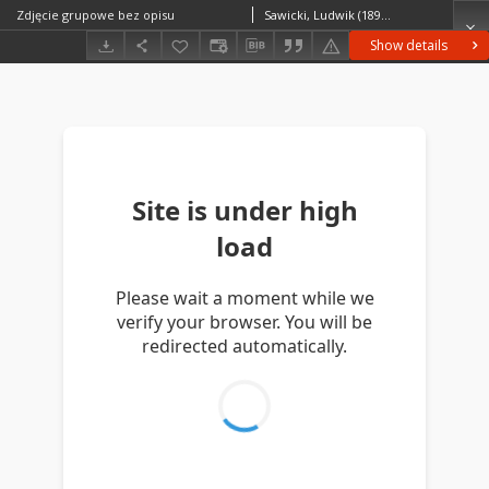
Zdjęcie grupowe bez opisu
Sawicki, Ludwik (1893–1972)
Show details