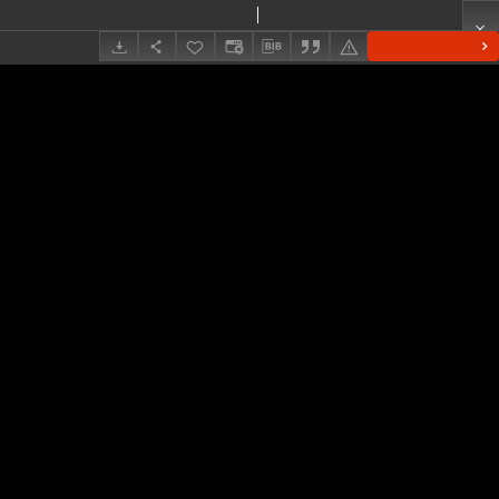
Wieś Broniki, gmina Równe (Wołyń) : humus kopalny w górnej partii głębokiego wąwozu
Sawicki, Ludwik (1893–1972)
Show details