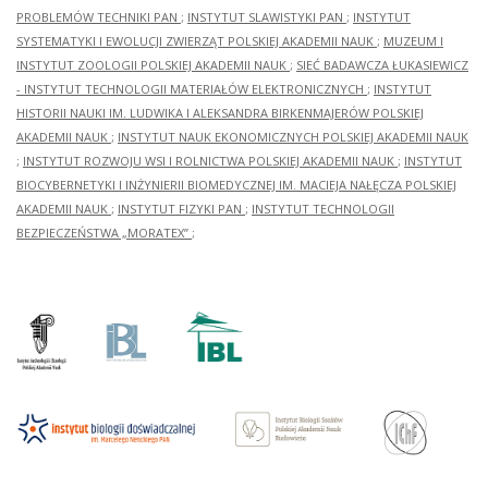
PROBLEMÓW TECHNIKI PAN
;
INSTYTUT SLAWISTYKI PAN
;
INSTYTUT
SYSTEMATYKI I EWOLUCJI ZWIERZĄT POLSKIEJ AKADEMII NAUK
;
MUZEUM I
INSTYTUT ZOOLOGII POLSKIEJ AKADEMII NAUK
;
SIEĆ BADAWCZA ŁUKASIEWICZ
- INSTYTUT TECHNOLOGII MATERIAŁÓW ELEKTRONICZNYCH
;
INSTYTUT
HISTORII NAUKI IM. LUDWIKA I ALEKSANDRA BIRKENMAJERÓW POLSKIEJ
AKADEMII NAUK
;
INSTYTUT NAUK EKONOMICZNYCH POLSKIEJ AKADEMII NAUK
;
INSTYTUT ROZWOJU WSI I ROLNICTWA POLSKIEJ AKADEMII NAUK
;
INSTYTUT
BIOCYBERNETYKI I INŻYNIERII BIOMEDYCZNEJ IM. MACIEJA NAŁĘCZA POLSKIEJ
AKADEMII NAUK
;
INSTYTUT FIZYKI PAN
;
INSTYTUT TECHNOLOGII
BEZPIECZEŃSTWA „MORATEX”
;