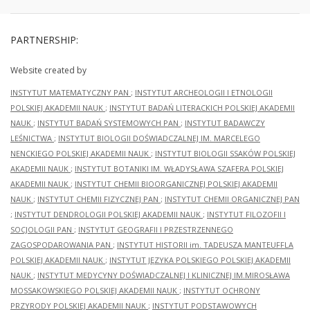
PARTNERSHIP:
Website created by
INSTYTUT MATEMATYCZNY PAN
;
INSTYTUT ARCHEOLOGII I ETNOLOGII
POLSKIEJ AKADEMII NAUK
;
INSTYTUT BADAŃ LITERACKICH POLSKIEJ AKADEMII
NAUK
;
INSTYTUT BADAŃ SYSTEMOWYCH PAN
;
INSTYTUT BADAWCZY
LEŚNICTWA
;
INSTYTUT BIOLOGII DOŚWIADCZALNEJ IM. MARCELEGO
NENCKIEGO POLSKIEJ AKADEMII NAUK
;
INSTYTUT BIOLOGII SSAKÓW POLSKIEJ
AKADEMII NAUK
;
INSTYTUT BOTANIKI IM. WŁADYSŁAWA SZAFERA POLSKIEJ
AKADEMII NAUK
;
INSTYTUT CHEMII BIOORGANICZNEJ POLSKIEJ AKADEMII
NAUK
;
INSTYTUT CHEMII FIZYCZNEJ PAN
;
INSTYTUT CHEMII ORGANICZNEJ PAN
;
INSTYTUT DENDROLOGII POLSKIEJ AKADEMII NAUK
;
INSTYTUT FILOZOFII I
SOCJOLOGII PAN
;
INSTYTUT GEOGRAFII I PRZESTRZENNEGO
ZAGOSPODAROWANIA PAN
;
INSTYTUT HISTORII im. TADEUSZA MANTEUFFLA
POLSKIEJ AKADEMII NAUK
;
INSTYTUT JĘZYKA POLSKIEGO POLSKIEJ AKADEMII
NAUK
;
INSTYTUT MEDYCYNY DOŚWIADCZALNEJ I KLINICZNEJ IM.MIROSŁAWA
MOSSAKOWSKIEGO POLSKIEJ AKADEMII NAUK
;
INSTYTUT OCHRONY
PRZYRODY POLSKIEJ AKADEMII NAUK
;
INSTYTUT PODSTAWOWYCH