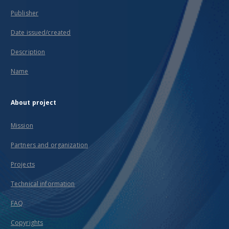
Publisher
Date issued/created
Description
Name
About project
Mission
Partners and organization
Projects
Technical information
FAQ
Copyrights