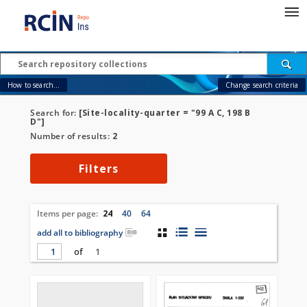
How to search...
Change search criteria
Search for:
[Site-locality-quarter = "99 A C, 198 B
D"]
Number of results:
2
Filters
Items per page:
24
40
64
add all to bibliography
of
1