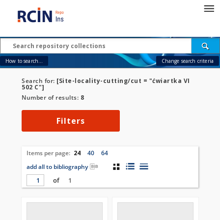
How to search...
Change search criteria
Search for:
[Site-locality-cutting/cut = "ćwiartka VI
502 C"]
Number of results:
8
Filters
Items per page:
24
40
64
add all to bibliography
of
1