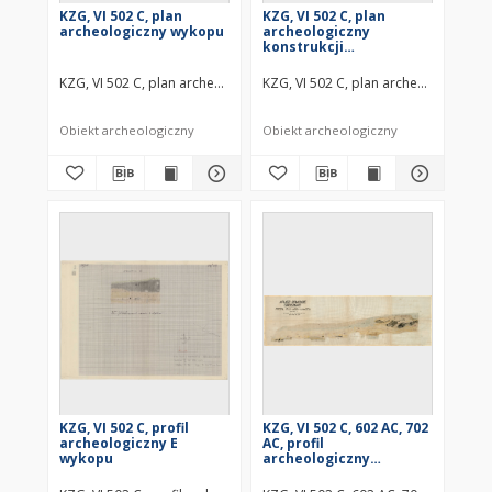
KZG, VI 502 C, plan
KZG, VI 502 C, plan
archeologiczny wykopu
archeologiczny
konstrukcji
drewnianych
KZG, VI 502 C, plan archeologiczny wykopu średniowiecze wczesne
KZG, VI 502 C, plan archeologiczny 
Obiekt archeologiczny
Obiekt archeologiczny
KZG, VI 502 C, profil
KZG, VI 502 C, 602 AC, 702
archeologiczny E
AC, profil
wykopu
archeologiczny
południowo-wschodni
wykopu