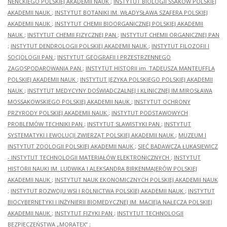
NENCKIEGO POLSKIEJ AKADEMII NAUK
;
INSTYTUT BIOLOGII SSAKÓW POLSKIEJ
AKADEMII NAUK
;
INSTYTUT BOTANIKI IM. WŁADYSŁAWA SZAFERA POLSKIEJ
AKADEMII NAUK
;
INSTYTUT CHEMII BIOORGANICZNEJ POLSKIEJ AKADEMII
NAUK
;
INSTYTUT CHEMII FIZYCZNEJ PAN
;
INSTYTUT CHEMII ORGANICZNEJ PAN
;
INSTYTUT DENDROLOGII POLSKIEJ AKADEMII NAUK
;
INSTYTUT FILOZOFII I
SOCJOLOGII PAN
;
INSTYTUT GEOGRAFII I PRZESTRZENNEGO
ZAGOSPODAROWANIA PAN
;
INSTYTUT HISTORII im. TADEUSZA MANTEUFFLA
POLSKIEJ AKADEMII NAUK
;
INSTYTUT JĘZYKA POLSKIEGO POLSKIEJ AKADEMII
NAUK
;
INSTYTUT MEDYCYNY DOŚWIADCZALNEJ I KLINICZNEJ IM.MIROSŁAWA
MOSSAKOWSKIEGO POLSKIEJ AKADEMII NAUK
;
INSTYTUT OCHRONY
PRZYRODY POLSKIEJ AKADEMII NAUK
;
INSTYTUT PODSTAWOWYCH
PROBLEMÓW TECHNIKI PAN
;
INSTYTUT SLAWISTYKI PAN
;
INSTYTUT
SYSTEMATYKI I EWOLUCJI ZWIERZĄT POLSKIEJ AKADEMII NAUK
;
MUZEUM I
INSTYTUT ZOOLOGII POLSKIEJ AKADEMII NAUK
;
SIEĆ BADAWCZA ŁUKASIEWICZ
- INSTYTUT TECHNOLOGII MATERIAŁÓW ELEKTRONICZNYCH
;
INSTYTUT
HISTORII NAUKI IM. LUDWIKA I ALEKSANDRA BIRKENMAJERÓW POLSKIEJ
AKADEMII NAUK
;
INSTYTUT NAUK EKONOMICZNYCH POLSKIEJ AKADEMII NAUK
;
INSTYTUT ROZWOJU WSI I ROLNICTWA POLSKIEJ AKADEMII NAUK
;
INSTYTUT
BIOCYBERNETYKI I INŻYNIERII BIOMEDYCZNEJ IM. MACIEJA NAŁĘCZA POLSKIEJ
AKADEMII NAUK
;
INSTYTUT FIZYKI PAN
;
INSTYTUT TECHNOLOGII
BEZPIECZEŃSTWA „MORATEX”
;