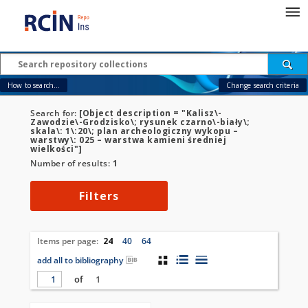
How to search...
Change search criteria
Search for:
[Object description = "Kalisz\-
Zawodzie\-Grodzisko\; rysunek czarno\-biały\;
skala\: 1\:20\; plan archeologiczny wykopu –
warstwy\: 025 – warstwa kamieni średniej
wielkości"]
Number of results:
1
Filters
Items per page:
24
40
64
add all to bibliography
of
1