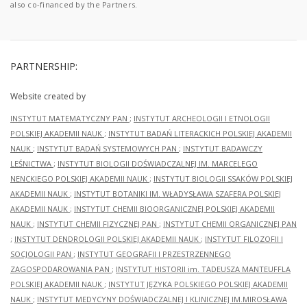
also co-financed by the Partners.
PARTNERSHIP:
Website created by
INSTYTUT MATEMATYCZNY PAN
;
INSTYTUT ARCHEOLOGII I ETNOLOGII
POLSKIEJ AKADEMII NAUK
;
INSTYTUT BADAŃ LITERACKICH POLSKIEJ AKADEMII
NAUK
;
INSTYTUT BADAŃ SYSTEMOWYCH PAN
;
INSTYTUT BADAWCZY
LEŚNICTWA
;
INSTYTUT BIOLOGII DOŚWIADCZALNEJ IM. MARCELEGO
NENCKIEGO POLSKIEJ AKADEMII NAUK
;
INSTYTUT BIOLOGII SSAKÓW POLSKIEJ
AKADEMII NAUK
;
INSTYTUT BOTANIKI IM. WŁADYSŁAWA SZAFERA POLSKIEJ
AKADEMII NAUK
;
INSTYTUT CHEMII BIOORGANICZNEJ POLSKIEJ AKADEMII
NAUK
;
INSTYTUT CHEMII FIZYCZNEJ PAN
;
INSTYTUT CHEMII ORGANICZNEJ PAN
;
INSTYTUT DENDROLOGII POLSKIEJ AKADEMII NAUK
;
INSTYTUT FILOZOFII I
SOCJOLOGII PAN
;
INSTYTUT GEOGRAFII I PRZESTRZENNEGO
ZAGOSPODAROWANIA PAN
;
INSTYTUT HISTORII im. TADEUSZA MANTEUFFLA
POLSKIEJ AKADEMII NAUK
;
INSTYTUT JĘZYKA POLSKIEGO POLSKIEJ AKADEMII
NAUK
;
INSTYTUT MEDYCYNY DOŚWIADCZALNEJ I KLINICZNEJ IM.MIROSŁAWA