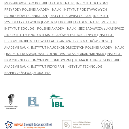
MOSSAKOWSKIEGO POLSKIEJ AKADEMII NAUK
;
INSTYTUT OCHRONY
PRZYRODY POLSKIEJ AKADEMII NAUK
;
INSTYTUT PODSTAWOWYCH
PROBLEMÓW TECHNIKI PAN
;
INSTYTUT SLAWISTYKI PAN
;
INSTYTUT
SYSTEMATYKI I EWOLUCJI ZWIERZĄT POLSKIEJ AKADEMII NAUK
;
MUZEUM I
INSTYTUT ZOOLOGII POLSKIEJ AKADEMII NAUK
;
SIEĆ BADAWCZA ŁUKASIEWICZ
- INSTYTUT TECHNOLOGII MATERIAŁÓW ELEKTRONICZNYCH
;
INSTYTUT
HISTORII NAUKI IM. LUDWIKA I ALEKSANDRA BIRKENMAJERÓW POLSKIEJ
AKADEMII NAUK
;
INSTYTUT NAUK EKONOMICZNYCH POLSKIEJ AKADEMII NAUK
;
INSTYTUT ROZWOJU WSI I ROLNICTWA POLSKIEJ AKADEMII NAUK
;
INSTYTUT
BIOCYBERNETYKI I INŻYNIERII BIOMEDYCZNEJ IM. MACIEJA NAŁĘCZA POLSKIEJ
AKADEMII NAUK
;
INSTYTUT FIZYKI PAN
;
INSTYTUT TECHNOLOGII
BEZPIECZEŃSTWA „MORATEX”
;