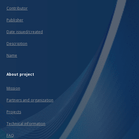
Contributor
Publisher
Date issued/created
Description
Name
About project
Mission
Partners and organization
Projects
Technical information
FAQ