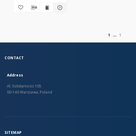
of
1
1
CONTACT
Address
Al. Solidarności 105
00-140 Warszawa, Poland
SITEMAP