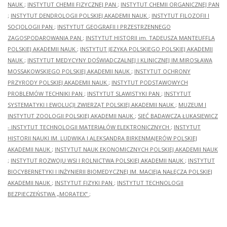
NAUK
;
INSTYTUT CHEMII FIZYCZNEJ PAN
;
INSTYTUT CHEMII ORGANICZNEJ PAN
;
INSTYTUT DENDROLOGII POLSKIEJ AKADEMII NAUK
;
INSTYTUT FILOZOFII I
SOCJOLOGII PAN
;
INSTYTUT GEOGRAFII I PRZESTRZENNEGO
ZAGOSPODAROWANIA PAN
;
INSTYTUT HISTORII im. TADEUSZA MANTEUFFLA
POLSKIEJ AKADEMII NAUK
;
INSTYTUT JĘZYKA POLSKIEGO POLSKIEJ AKADEMII
NAUK
;
INSTYTUT MEDYCYNY DOŚWIADCZALNEJ I KLINICZNEJ IM.MIROSŁAWA
MOSSAKOWSKIEGO POLSKIEJ AKADEMII NAUK
;
INSTYTUT OCHRONY
PRZYRODY POLSKIEJ AKADEMII NAUK
;
INSTYTUT PODSTAWOWYCH
PROBLEMÓW TECHNIKI PAN
;
INSTYTUT SLAWISTYKI PAN
;
INSTYTUT
SYSTEMATYKI I EWOLUCJI ZWIERZĄT POLSKIEJ AKADEMII NAUK
;
MUZEUM I
INSTYTUT ZOOLOGII POLSKIEJ AKADEMII NAUK
;
SIEĆ BADAWCZA ŁUKASIEWICZ
- INSTYTUT TECHNOLOGII MATERIAŁÓW ELEKTRONICZNYCH
;
INSTYTUT
HISTORII NAUKI IM. LUDWIKA I ALEKSANDRA BIRKENMAJERÓW POLSKIEJ
AKADEMII NAUK
;
INSTYTUT NAUK EKONOMICZNYCH POLSKIEJ AKADEMII NAUK
;
INSTYTUT ROZWOJU WSI I ROLNICTWA POLSKIEJ AKADEMII NAUK
;
INSTYTUT
BIOCYBERNETYKI I INŻYNIERII BIOMEDYCZNEJ IM. MACIEJA NAŁĘCZA POLSKIEJ
AKADEMII NAUK
;
INSTYTUT FIZYKI PAN
;
INSTYTUT TECHNOLOGII
BEZPIECZEŃSTWA „MORATEX”
;