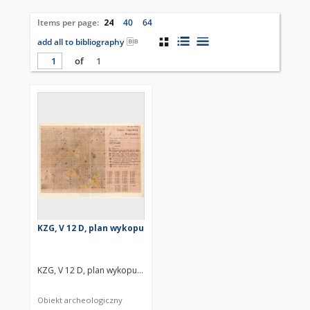
Items per page:
24
40
64
add all to bibliography
of
1
KZG, V 12 D, plan wykopu
KZG, V 12 D, plan wykopu średniowiecze wczesne
Obiekt archeologiczny