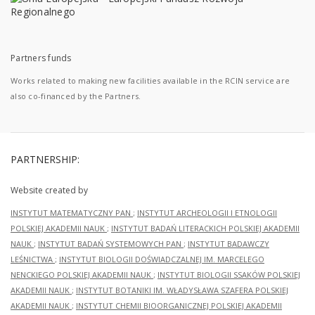
Partners funds
Works related to making new facilities available in the RCIN service are
also co-financed by the Partners.
PARTNERSHIP:
Website created by
INSTYTUT MATEMATYCZNY PAN
;
INSTYTUT ARCHEOLOGII I ETNOLOGII
POLSKIEJ AKADEMII NAUK
;
INSTYTUT BADAŃ LITERACKICH POLSKIEJ AKADEMII
NAUK
;
INSTYTUT BADAŃ SYSTEMOWYCH PAN
;
INSTYTUT BADAWCZY
LEŚNICTWA
;
INSTYTUT BIOLOGII DOŚWIADCZALNEJ IM. MARCELEGO
NENCKIEGO POLSKIEJ AKADEMII NAUK
;
INSTYTUT BIOLOGII SSAKÓW POLSKIEJ
AKADEMII NAUK
;
INSTYTUT BOTANIKI IM. WŁADYSŁAWA SZAFERA POLSKIEJ
AKADEMII NAUK
;
INSTYTUT CHEMII BIOORGANICZNEJ POLSKIEJ AKADEMII