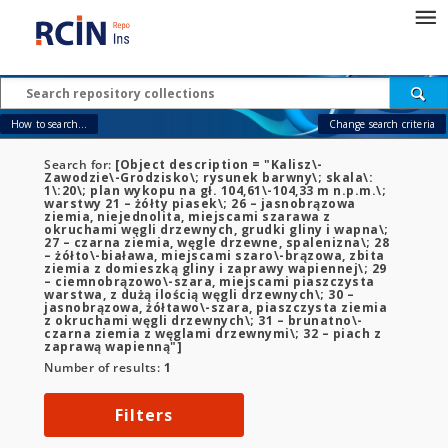
How to search...
Change search criteria
Search for:
[Object description = "Kalisz\-
Zawodzie\-Grodzisko\; rysunek barwny\; skala\:
1\:20\; plan wykopu na gł. 104,61\-104,33 m n.p.m.\;
warstwy 21 – żółty piasek\; 26 – jasnobrązowa
ziemia, niejednolita, miejscami szarawa z
okruchami węgli drzewnych, grudki gliny i wapna\;
27 – czarna ziemia, węgle drzewne, spalenizna\; 28
– żółto\-biaława, miejscami szaro\-brązowa, zbita
ziemia z domieszką gliny i zaprawy wapiennej\; 29
– ciemnobrązowo\-szara, miejscami piaszczysta
warstwa, z dużą ilością węgli drzewnych\; 30 –
jasnobrązowa, żółtawo\-szara, piaszczysta ziemia
z okruchami węgli drzewnych\; 31 – brunatno\-
czarna ziemia z węglami drzewnymi\; 32 – piach z
zaprawą wapienną"]
Number of results:
1
Filters