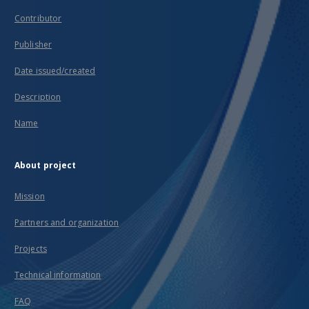
Contributor
Publisher
Date issued/created
Description
Name
About project
Mission
Partners and organization
Projects
Technical information
FAQ