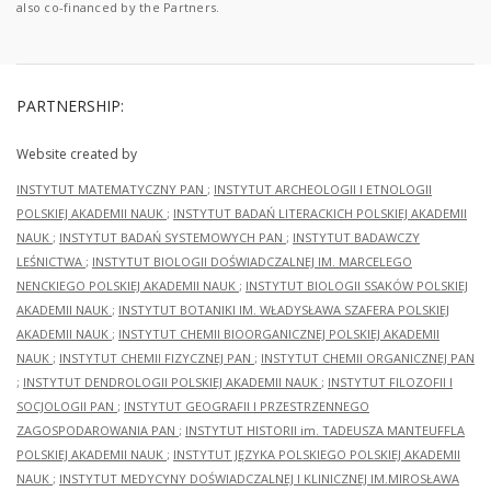
also co-financed by the Partners.
PARTNERSHIP:
Website created by
INSTYTUT MATEMATYCZNY PAN
;
INSTYTUT ARCHEOLOGII I ETNOLOGII
POLSKIEJ AKADEMII NAUK
;
INSTYTUT BADAŃ LITERACKICH POLSKIEJ AKADEMII
NAUK
;
INSTYTUT BADAŃ SYSTEMOWYCH PAN
;
INSTYTUT BADAWCZY
LEŚNICTWA
;
INSTYTUT BIOLOGII DOŚWIADCZALNEJ IM. MARCELEGO
NENCKIEGO POLSKIEJ AKADEMII NAUK
;
INSTYTUT BIOLOGII SSAKÓW POLSKIEJ
AKADEMII NAUK
;
INSTYTUT BOTANIKI IM. WŁADYSŁAWA SZAFERA POLSKIEJ
AKADEMII NAUK
;
INSTYTUT CHEMII BIOORGANICZNEJ POLSKIEJ AKADEMII
NAUK
;
INSTYTUT CHEMII FIZYCZNEJ PAN
;
INSTYTUT CHEMII ORGANICZNEJ PAN
;
INSTYTUT DENDROLOGII POLSKIEJ AKADEMII NAUK
;
INSTYTUT FILOZOFII I
SOCJOLOGII PAN
;
INSTYTUT GEOGRAFII I PRZESTRZENNEGO
ZAGOSPODAROWANIA PAN
;
INSTYTUT HISTORII im. TADEUSZA MANTEUFFLA
POLSKIEJ AKADEMII NAUK
;
INSTYTUT JĘZYKA POLSKIEGO POLSKIEJ AKADEMII
NAUK
;
INSTYTUT MEDYCYNY DOŚWIADCZALNEJ I KLINICZNEJ IM.MIROSŁAWA