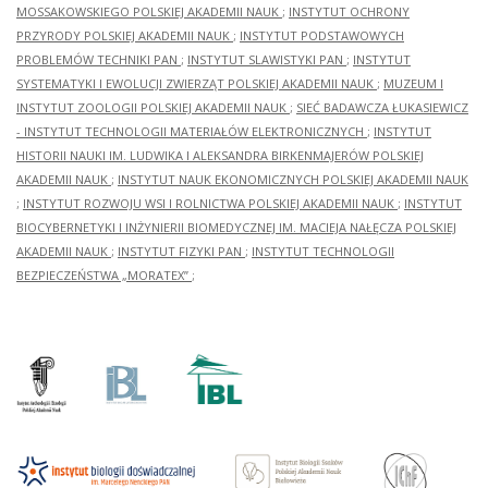
MOSSAKOWSKIEGO POLSKIEJ AKADEMII NAUK
;
INSTYTUT OCHRONY
PRZYRODY POLSKIEJ AKADEMII NAUK
;
INSTYTUT PODSTAWOWYCH
PROBLEMÓW TECHNIKI PAN
;
INSTYTUT SLAWISTYKI PAN
;
INSTYTUT
SYSTEMATYKI I EWOLUCJI ZWIERZĄT POLSKIEJ AKADEMII NAUK
;
MUZEUM I
INSTYTUT ZOOLOGII POLSKIEJ AKADEMII NAUK
;
SIEĆ BADAWCZA ŁUKASIEWICZ
- INSTYTUT TECHNOLOGII MATERIAŁÓW ELEKTRONICZNYCH
;
INSTYTUT
HISTORII NAUKI IM. LUDWIKA I ALEKSANDRA BIRKENMAJERÓW POLSKIEJ
AKADEMII NAUK
;
INSTYTUT NAUK EKONOMICZNYCH POLSKIEJ AKADEMII NAUK
;
INSTYTUT ROZWOJU WSI I ROLNICTWA POLSKIEJ AKADEMII NAUK
;
INSTYTUT
BIOCYBERNETYKI I INŻYNIERII BIOMEDYCZNEJ IM. MACIEJA NAŁĘCZA POLSKIEJ
AKADEMII NAUK
;
INSTYTUT FIZYKI PAN
;
INSTYTUT TECHNOLOGII
BEZPIECZEŃSTWA „MORATEX”
;