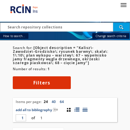
How to search...
Change search criteria
Search for:
[Object description = "Kalisz\-
Zawodzie\-Grodzisko\; rysunek barwny\; skala\:
1\:10\; plan wykopu – warstwy\: 67 – wypełnisko
jamy fragmenty węgla drzewnego, okrzeski
szarego piaskowca\; 68 – cięcie jamy"]
Number of results:
1
Filters
Items per page:
24
40
64
add all to bibliography
of
1