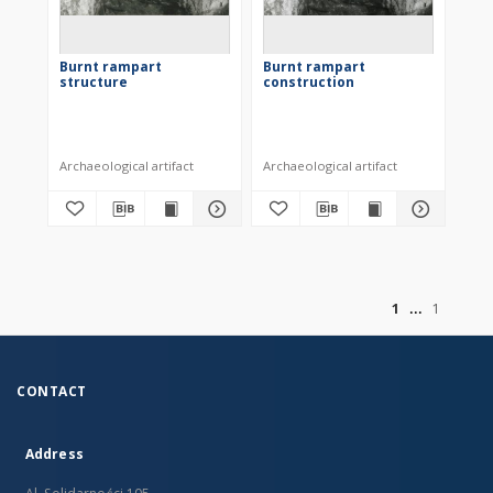
Burnt rampart
Burnt rampart
structure
construction
Archaeological artifact
Archaeological artifact
of
1
1
CONTACT
Address