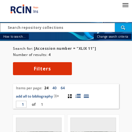
How to search...
Change search criteria
Search for:
[Accession number = "XLIX 11"]
Number of results:
4
Filters
Items per page:
24
40
64
add all to bibliography
of
1