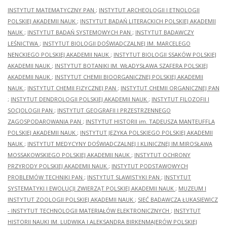
INSTYTUT MATEMATYCZNY PAN
;
INSTYTUT ARCHEOLOGII I ETNOLOGII
POLSKIEJ AKADEMII NAUK
;
INSTYTUT BADAŃ LITERACKICH POLSKIEJ AKADEMII
NAUK
;
INSTYTUT BADAŃ SYSTEMOWYCH PAN
;
INSTYTUT BADAWCZY
LEŚNICTWA
;
INSTYTUT BIOLOGII DOŚWIADCZALNEJ IM. MARCELEGO
NENCKIEGO POLSKIEJ AKADEMII NAUK
;
INSTYTUT BIOLOGII SSAKÓW POLSKIEJ
AKADEMII NAUK
;
INSTYTUT BOTANIKI IM. WŁADYSŁAWA SZAFERA POLSKIEJ
AKADEMII NAUK
;
INSTYTUT CHEMII BIOORGANICZNEJ POLSKIEJ AKADEMII
NAUK
;
INSTYTUT CHEMII FIZYCZNEJ PAN
;
INSTYTUT CHEMII ORGANICZNEJ PAN
;
INSTYTUT DENDROLOGII POLSKIEJ AKADEMII NAUK
;
INSTYTUT FILOZOFII I
SOCJOLOGII PAN
;
INSTYTUT GEOGRAFII I PRZESTRZENNEGO
ZAGOSPODAROWANIA PAN
;
INSTYTUT HISTORII im. TADEUSZA MANTEUFFLA
POLSKIEJ AKADEMII NAUK
;
INSTYTUT JĘZYKA POLSKIEGO POLSKIEJ AKADEMII
NAUK
;
INSTYTUT MEDYCYNY DOŚWIADCZALNEJ I KLINICZNEJ IM.MIROSŁAWA
MOSSAKOWSKIEGO POLSKIEJ AKADEMII NAUK
;
INSTYTUT OCHRONY
PRZYRODY POLSKIEJ AKADEMII NAUK
;
INSTYTUT PODSTAWOWYCH
PROBLEMÓW TECHNIKI PAN
;
INSTYTUT SLAWISTYKI PAN
;
INSTYTUT
SYSTEMATYKI I EWOLUCJI ZWIERZĄT POLSKIEJ AKADEMII NAUK
;
MUZEUM I
INSTYTUT ZOOLOGII POLSKIEJ AKADEMII NAUK
;
SIEĆ BADAWCZA ŁUKASIEWICZ
- INSTYTUT TECHNOLOGII MATERIAŁÓW ELEKTRONICZNYCH
;
INSTYTUT
HISTORII NAUKI IM. LUDWIKA I ALEKSANDRA BIRKENMAJERÓW POLSKIEJ