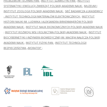
PROBLEMÓW TECHNIKI PAN
;
INSTYTUT SLAWISTYKI PAN
;
INSTYTUT
SYSTEMATYKI I EWOLUCJI ZWIERZĄT POLSKIEJ AKADEMII NAUK
;
MUZEUM I
INSTYTUT ZOOLOGII POLSKIEJ AKADEMII NAUK
;
SIEĆ BADAWCZA ŁUKASIEWICZ
- INSTYTUT TECHNOLOGII MATERIAŁÓW ELEKTRONICZNYCH
;
INSTYTUT
HISTORII NAUKI IM. LUDWIKA I ALEKSANDRA BIRKENMAJERÓW POLSKIEJ
AKADEMII NAUK
;
INSTYTUT NAUK EKONOMICZNYCH POLSKIEJ AKADEMII NAUK
;
INSTYTUT ROZWOJU WSI I ROLNICTWA POLSKIEJ AKADEMII NAUK
;
INSTYTUT
BIOCYBERNETYKI I INŻYNIERII BIOMEDYCZNEJ IM. MACIEJA NAŁĘCZA POLSKIEJ
AKADEMII NAUK
;
INSTYTUT FIZYKI PAN
;
INSTYTUT TECHNOLOGII
BEZPIECZEŃSTWA „MORATEX”
;