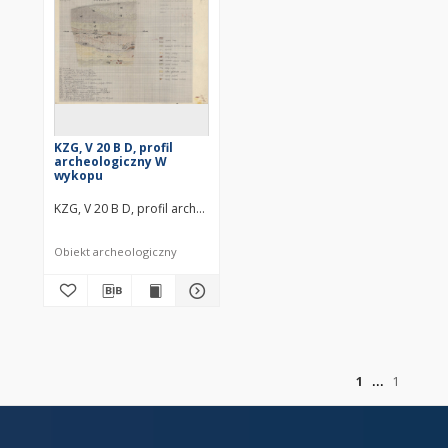
KZG, V 20 B D, profil
archeologiczny W
wykopu
KZG, V 20 B D, profil archeologiczny W wykopu średniowiecze wczes
Obiekt archeologiczny
of
1
1