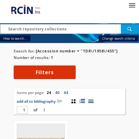
How to search...
Change search criteria
Search for:
[Accession number = "TDR\/1958\/455"]
Number of results:
1
Filters
Items per page:
24
40
64
add all to bibliography
of
1