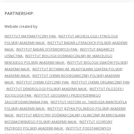
PARTNERSHIP:
Website created by
INSTYTUT MATEMATYCZNY PAN
;
INSTYTUT ARCHEOLOGII I ETNOLOGII
POLSKIEJ AKADEMII NAUK
;
INSTYTUT BADAŃ LITERACKICH POLSKIEJ AKADEMII
NAUK
;
INSTYTUT BADAŃ SYSTEMOWYCH PAN
;
INSTYTUT BADAWCZY
LEŚNICTWA
;
INSTYTUT BIOLOGII DOŚWIADCZALNEJ IM. MARCELEGO
NENCKIEGO POLSKIEJ AKADEMII NAUK
;
INSTYTUT BIOLOGII SSAKÓW POLSKIEJ
AKADEMII NAUK
;
INSTYTUT BOTANIKI IM. WŁADYSŁAWA SZAFERA POLSKIEJ
AKADEMII NAUK
;
INSTYTUT CHEMII BIOORGANICZNEJ POLSKIEJ AKADEMII
NAUK
;
INSTYTUT CHEMII FIZYCZNEJ PAN
;
INSTYTUT CHEMII ORGANICZNEJ PAN
;
INSTYTUT DENDROLOGII POLSKIEJ AKADEMII NAUK
;
INSTYTUT FILOZOFII I
SOCJOLOGII PAN
;
INSTYTUT GEOGRAFII I PRZESTRZENNEGO
ZAGOSPODAROWANIA PAN
;
INSTYTUT HISTORII im. TADEUSZA MANTEUFFLA
POLSKIEJ AKADEMII NAUK
;
INSTYTUT JĘZYKA POLSKIEGO POLSKIEJ AKADEMII
NAUK
;
INSTYTUT MEDYCYNY DOŚWIADCZALNEJ I KLINICZNEJ IM.MIROSŁAWA
MOSSAKOWSKIEGO POLSKIEJ AKADEMII NAUK
;
INSTYTUT OCHRONY
PRZYRODY POLSKIEJ AKADEMII NAUK
;
INSTYTUT PODSTAWOWYCH