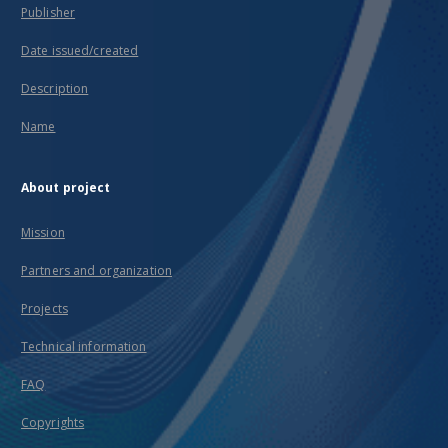
Publisher
Date issued/created
Description
Name
About project
Mission
Partners and organization
Projects
Technical information
FAQ
Copyrights