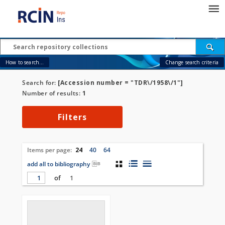
How to search...
Change search criteria
Search for:
[Accession number = "TDR\/1958\/1"]
Number of results:
1
Filters
Items per page:
24
40
64
add all to bibliography
of
1