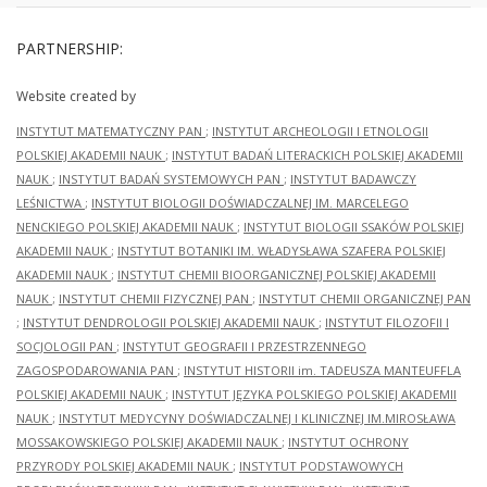
PARTNERSHIP:
Website created by
INSTYTUT MATEMATYCZNY PAN
;
INSTYTUT ARCHEOLOGII I ETNOLOGII
POLSKIEJ AKADEMII NAUK
;
INSTYTUT BADAŃ LITERACKICH POLSKIEJ AKADEMII
NAUK
;
INSTYTUT BADAŃ SYSTEMOWYCH PAN
;
INSTYTUT BADAWCZY
LEŚNICTWA
;
INSTYTUT BIOLOGII DOŚWIADCZALNEJ IM. MARCELEGO
NENCKIEGO POLSKIEJ AKADEMII NAUK
;
INSTYTUT BIOLOGII SSAKÓW POLSKIEJ
AKADEMII NAUK
;
INSTYTUT BOTANIKI IM. WŁADYSŁAWA SZAFERA POLSKIEJ
AKADEMII NAUK
;
INSTYTUT CHEMII BIOORGANICZNEJ POLSKIEJ AKADEMII
NAUK
;
INSTYTUT CHEMII FIZYCZNEJ PAN
;
INSTYTUT CHEMII ORGANICZNEJ PAN
;
INSTYTUT DENDROLOGII POLSKIEJ AKADEMII NAUK
;
INSTYTUT FILOZOFII I
SOCJOLOGII PAN
;
INSTYTUT GEOGRAFII I PRZESTRZENNEGO
ZAGOSPODAROWANIA PAN
;
INSTYTUT HISTORII im. TADEUSZA MANTEUFFLA
POLSKIEJ AKADEMII NAUK
;
INSTYTUT JĘZYKA POLSKIEGO POLSKIEJ AKADEMII
NAUK
;
INSTYTUT MEDYCYNY DOŚWIADCZALNEJ I KLINICZNEJ IM.MIROSŁAWA
MOSSAKOWSKIEGO POLSKIEJ AKADEMII NAUK
;
INSTYTUT OCHRONY
PRZYRODY POLSKIEJ AKADEMII NAUK
;
INSTYTUT PODSTAWOWYCH