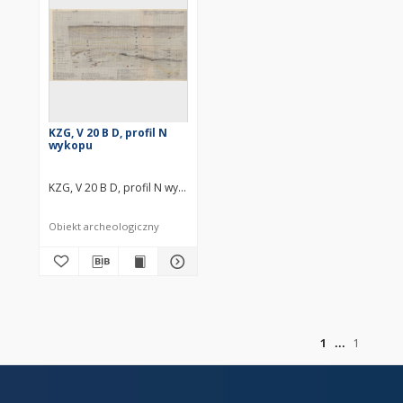
KZG, V 20 B D, profil N
wykopu
KZG, V 20 B D, profil N wykopu średniowiecze wczesne
Obiekt archeologiczny
of
1
1