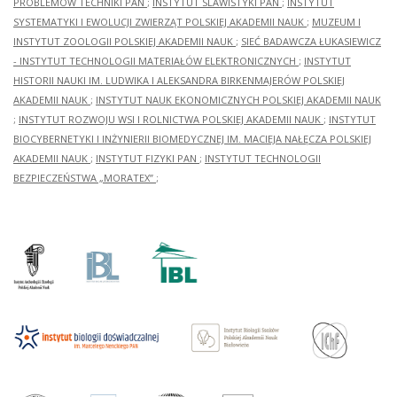
PROBLEMÓW TECHNIKI PAN
;
INSTYTUT SLAWISTYKI PAN
;
INSTYTUT
SYSTEMATYKI I EWOLUCJI ZWIERZĄT POLSKIEJ AKADEMII NAUK
;
MUZEUM I
INSTYTUT ZOOLOGII POLSKIEJ AKADEMII NAUK
;
SIEĆ BADAWCZA ŁUKASIEWICZ
- INSTYTUT TECHNOLOGII MATERIAŁÓW ELEKTRONICZNYCH
;
INSTYTUT
HISTORII NAUKI IM. LUDWIKA I ALEKSANDRA BIRKENMAJERÓW POLSKIEJ
AKADEMII NAUK
;
INSTYTUT NAUK EKONOMICZNYCH POLSKIEJ AKADEMII NAUK
;
INSTYTUT ROZWOJU WSI I ROLNICTWA POLSKIEJ AKADEMII NAUK
;
INSTYTUT
BIOCYBERNETYKI I INŻYNIERII BIOMEDYCZNEJ IM. MACIEJA NAŁĘCZA POLSKIEJ
AKADEMII NAUK
;
INSTYTUT FIZYKI PAN
;
INSTYTUT TECHNOLOGII
BEZPIECZEŃSTWA „MORATEX”
;