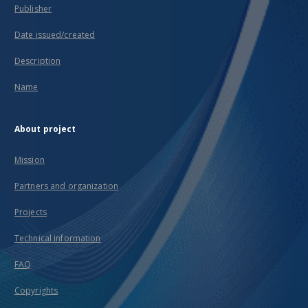
Publisher
Date issued/created
Description
Name
About project
Mission
Partners and organization
Projects
Technical information
FAQ
Copyrights