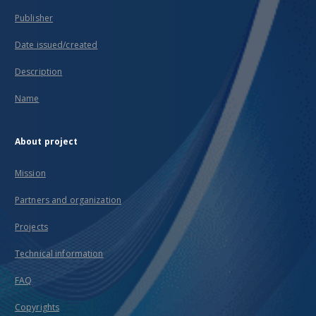
Publisher
Date issued/created
Description
Name
About project
Mission
Partners and organization
Projects
Technical information
FAQ
Copyrights