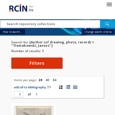
How to search...
Change search criteria
Search for:
[Author (of drawing, photo, record) =
"Tłomakowski, Janusz"]
Number of results:
1
Filters
Items per page:
24
40
64
add all to bibliography
of
1