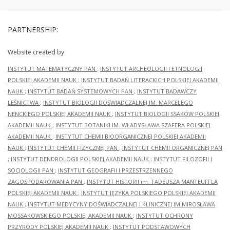
PARTNERSHIP:
Website created by
INSTYTUT MATEMATYCZNY PAN
;
INSTYTUT ARCHEOLOGII I ETNOLOGII
POLSKIEJ AKADEMII NAUK
;
INSTYTUT BADAŃ LITERACKICH POLSKIEJ AKADEMII
NAUK
;
INSTYTUT BADAŃ SYSTEMOWYCH PAN
;
INSTYTUT BADAWCZY
LEŚNICTWA
;
INSTYTUT BIOLOGII DOŚWIADCZALNEJ IM. MARCELEGO
NENCKIEGO POLSKIEJ AKADEMII NAUK
;
INSTYTUT BIOLOGII SSAKÓW POLSKIEJ
AKADEMII NAUK
;
INSTYTUT BOTANIKI IM. WŁADYSŁAWA SZAFERA POLSKIEJ
AKADEMII NAUK
;
INSTYTUT CHEMII BIOORGANICZNEJ POLSKIEJ AKADEMII
NAUK
;
INSTYTUT CHEMII FIZYCZNEJ PAN
;
INSTYTUT CHEMII ORGANICZNEJ PAN
;
INSTYTUT DENDROLOGII POLSKIEJ AKADEMII NAUK
;
INSTYTUT FILOZOFII I
SOCJOLOGII PAN
;
INSTYTUT GEOGRAFII I PRZESTRZENNEGO
ZAGOSPODAROWANIA PAN
;
INSTYTUT HISTORII im. TADEUSZA MANTEUFFLA
POLSKIEJ AKADEMII NAUK
;
INSTYTUT JĘZYKA POLSKIEGO POLSKIEJ AKADEMII
NAUK
;
INSTYTUT MEDYCYNY DOŚWIADCZALNEJ I KLINICZNEJ IM.MIROSŁAWA
MOSSAKOWSKIEGO POLSKIEJ AKADEMII NAUK
;
INSTYTUT OCHRONY
PRZYRODY POLSKIEJ AKADEMII NAUK
;
INSTYTUT PODSTAWOWYCH