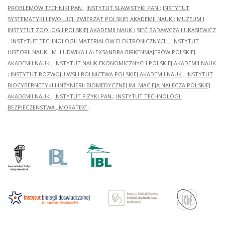
PROBLEMÓW TECHNIKI PAN
;
INSTYTUT SLAWISTYKI PAN
;
INSTYTUT
SYSTEMATYKI I EWOLUCJI ZWIERZĄT POLSKIEJ AKADEMII NAUK
;
MUZEUM I
INSTYTUT ZOOLOGII POLSKIEJ AKADEMII NAUK
;
SIEĆ BADAWCZA ŁUKASIEWICZ
- INSTYTUT TECHNOLOGII MATERIAŁÓW ELEKTRONICZNYCH
;
INSTYTUT
HISTORII NAUKI IM. LUDWIKA I ALEKSANDRA BIRKENMAJERÓW POLSKIEJ
AKADEMII NAUK
;
INSTYTUT NAUK EKONOMICZNYCH POLSKIEJ AKADEMII NAUK
;
INSTYTUT ROZWOJU WSI I ROLNICTWA POLSKIEJ AKADEMII NAUK
;
INSTYTUT
BIOCYBERNETYKI I INŻYNIERII BIOMEDYCZNEJ IM. MACIEJA NAŁĘCZA POLSKIEJ
AKADEMII NAUK
;
INSTYTUT FIZYKI PAN
;
INSTYTUT TECHNOLOGII
BEZPIECZEŃSTWA „MORATEX”
;