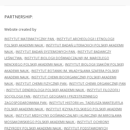
PARTNERSHIP:
Website created by
INSTYTUT MATEMATYCZNY PAN
;
INSTYTUT ARCHEOLOGII I ETNOLOGII
POLSKIEJ AKADEMII NAUK
;
INSTYTUT BADAŃ LITERACKICH POLSKIEJ AKADEMII
NAUK
;
INSTYTUT BADAŃ SYSTEMOWYCH PAN
;
INSTYTUT BADAWCZY
LEŚNICTWA
;
INSTYTUT BIOLOGII DOŚWIADCZALNEJ IM. MARCELEGO
NENCKIEGO POLSKIEJ AKADEMII NAUK
;
INSTYTUT BIOLOGII SSAKÓW POLSKIEJ
AKADEMII NAUK
;
INSTYTUT BOTANIKI IM. WŁADYSŁAWA SZAFERA POLSKIEJ
AKADEMII NAUK
;
INSTYTUT CHEMII BIOORGANICZNEJ POLSKIEJ AKADEMII
NAUK
;
INSTYTUT CHEMII FIZYCZNEJ PAN
;
INSTYTUT CHEMII ORGANICZNEJ PAN
;
INSTYTUT DENDROLOGII POLSKIEJ AKADEMII NAUK
;
INSTYTUT FILOZOFII I
SOCJOLOGII PAN
;
INSTYTUT GEOGRAFII I PRZESTRZENNEGO
ZAGOSPODAROWANIA PAN
;
INSTYTUT HISTORII im. TADEUSZA MANTEUFFLA
POLSKIEJ AKADEMII NAUK
;
INSTYTUT JĘZYKA POLSKIEGO POLSKIEJ AKADEMII
NAUK
;
INSTYTUT MEDYCYNY DOŚWIADCZALNEJ I KLINICZNEJ IM.MIROSŁAWA
MOSSAKOWSKIEGO POLSKIEJ AKADEMII NAUK
;
INSTYTUT OCHRONY
PRZYRODY POLSKIEJ AKADEMII NAUK
;
INSTYTUT PODSTAWOWYCH