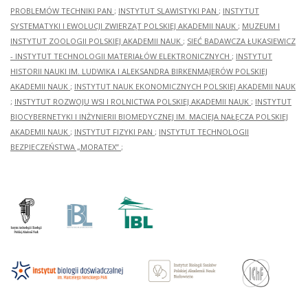
PROBLEMÓW TECHNIKI PAN
;
INSTYTUT SLAWISTYKI PAN
;
INSTYTUT
SYSTEMATYKI I EWOLUCJI ZWIERZĄT POLSKIEJ AKADEMII NAUK
;
MUZEUM I
INSTYTUT ZOOLOGII POLSKIEJ AKADEMII NAUK
;
SIEĆ BADAWCZA ŁUKASIEWICZ
- INSTYTUT TECHNOLOGII MATERIAŁÓW ELEKTRONICZNYCH
;
INSTYTUT
HISTORII NAUKI IM. LUDWIKA I ALEKSANDRA BIRKENMAJERÓW POLSKIEJ
AKADEMII NAUK
;
INSTYTUT NAUK EKONOMICZNYCH POLSKIEJ AKADEMII NAUK
;
INSTYTUT ROZWOJU WSI I ROLNICTWA POLSKIEJ AKADEMII NAUK
;
INSTYTUT
BIOCYBERNETYKI I INŻYNIERII BIOMEDYCZNEJ IM. MACIEJA NAŁĘCZA POLSKIEJ
AKADEMII NAUK
;
INSTYTUT FIZYKI PAN
;
INSTYTUT TECHNOLOGII
BEZPIECZEŃSTWA „MORATEX”
;