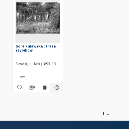
Góra Puławska : trasa
szybików
Sawicki, Ludwik (1893–1972)
Image
of
1
1