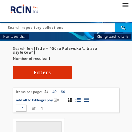
How to search...
Change search criteria
Search for:
[Title = "Góra Puławska \: trasa
szybików"]
Number of results:
1
Filters
Items per page:
24
40
64
add all to bibliography
of
1