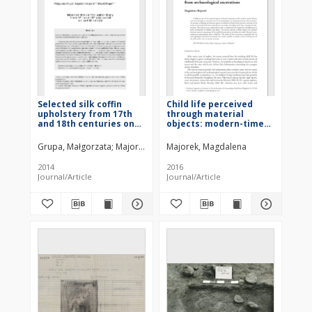
Selected silk coffin
Child life perceived
upholstery from 17th
through material
and 18th centuries on
objects: modern-time
Polish lands = Wybrane
children’s coffins from
jedwabne obicia
archaeological
Grupa, Małgorzata
Majorek, Magdalena
Majorek, Magdalena
Grupa, Dawid
trumien z XVII i XVIII
excavations
wieku na ziemiach
2014
2016
polskich
Journal/Article
Journal/Article