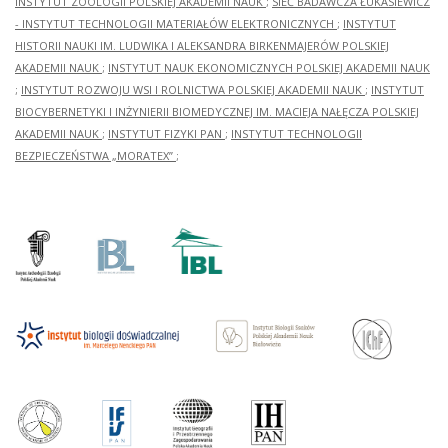
INSTYTUT ZOOLOGII POLSKIEJ AKADEMII NAUK
;
SIEĆ BADAWCZA ŁUKASIEWICZ
- INSTYTUT TECHNOLOGII MATERIAŁÓW ELEKTRONICZNYCH
;
INSTYTUT
HISTORII NAUKI IM. LUDWIKA I ALEKSANDRA BIRKENMAJERÓW POLSKIEJ
AKADEMII NAUK
;
INSTYTUT NAUK EKONOMICZNYCH POLSKIEJ AKADEMII NAUK
;
INSTYTUT ROZWOJU WSI I ROLNICTWA POLSKIEJ AKADEMII NAUK
;
INSTYTUT
BIOCYBERNETYKI I INŻYNIERII BIOMEDYCZNEJ IM. MACIEJA NAŁĘCZA POLSKIEJ
AKADEMII NAUK
;
INSTYTUT FIZYKI PAN
;
INSTYTUT TECHNOLOGII
BEZPIECZEŃSTWA „MORATEX”
;