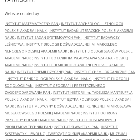
Website created by
INSTYTUT MATEMATYCZNY PAN
;
INSTYTUT ARCHEOLOGII I ETNOLOGII
POLSKIEJ AKADEMII NAUK
;
INSTYTUT BADAŃ LITERACKICH POLSKIEJ AKADEMII
NAUK
;
INSTYTUT BADAŃ SYSTEMOWYCH PAN
;
INSTYTUT BADAWCZY
LEŚNICTWA
;
INSTYTUT BIOLOGII DOŚWIADCZALNEJ IM. MARCELEGO
NENCKIEGO POLSKIEJ AKADEMII NAUK
;
INSTYTUT BIOLOGII SSAKÓW POLSKIEJ
AKADEMII NAUK
;
INSTYTUT BOTANIKI IM. WŁADYSŁAWA SZAFERA POLSKIEJ
AKADEMII NAUK
;
INSTYTUT CHEMII BIOORGANICZNEJ POLSKIEJ AKADEMII
NAUK
;
INSTYTUT CHEMII FIZYCZNEJ PAN
;
INSTYTUT CHEMII ORGANICZNEJ PAN
;
INSTYTUT DENDROLOGII POLSKIEJ AKADEMII NAUK
;
INSTYTUT FILOZOFII I
SOCJOLOGII PAN
;
INSTYTUT GEOGRAFII I PRZESTRZENNEGO
ZAGOSPODAROWANIA PAN
;
INSTYTUT HISTORII im. TADEUSZA MANTEUFFLA
POLSKIEJ AKADEMII NAUK
;
INSTYTUT JĘZYKA POLSKIEGO POLSKIEJ AKADEMII
NAUK
;
INSTYTUT MEDYCYNY DOŚWIADCZALNEJ I KLINICZNEJ IM.MIROSŁAWA
MOSSAKOWSKIEGO POLSKIEJ AKADEMII NAUK
;
INSTYTUT OCHRONY
PRZYRODY POLSKIEJ AKADEMII NAUK
;
INSTYTUT PODSTAWOWYCH
PROBLEMÓW TECHNIKI PAN
;
INSTYTUT SLAWISTYKI PAN
;
INSTYTUT
SYSTEMATYKI I EWOLUCJI ZWIERZĄT POLSKIEJ AKADEMII NAUK
;
MUZEUM I