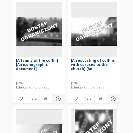
[A family at the coffin]
[An escorting of coffins
[An iconographic
with corpses to the
document]
church] [An
iconographic
document]
[1940]
[1943]
Ethnographic object
Ethnographic object