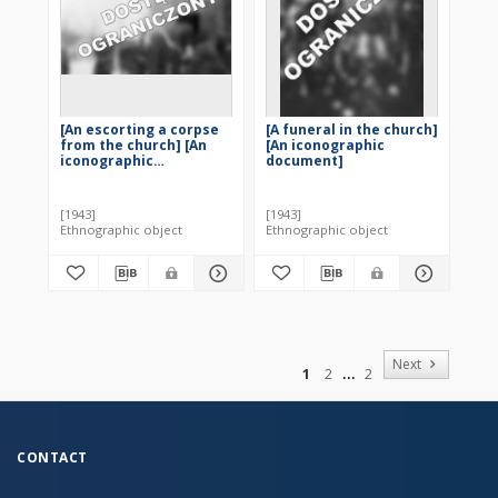
[An escorting a corpse
[A funeral in the church]
from the church] [An
[An iconographic
iconographic
document]
document]
[1943]
[1943]
Ethnographic object
Ethnographic object
of
Next
1
2
2
CONTACT