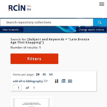
How to search...
Change search criteria
Search for:
[Subject and Keywords = "Late Bronze
Age flint knapping"]
Number of results:
1
Filters
Items per page:
24
40
64
add all to bibliography
of
1