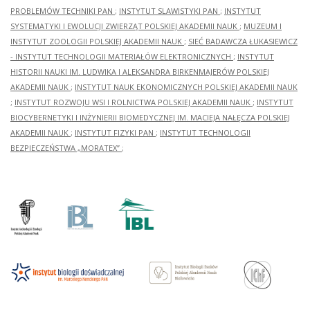
PROBLEMÓW TECHNIKI PAN
;
INSTYTUT SLAWISTYKI PAN
;
INSTYTUT
SYSTEMATYKI I EWOLUCJI ZWIERZĄT POLSKIEJ AKADEMII NAUK
;
MUZEUM I
INSTYTUT ZOOLOGII POLSKIEJ AKADEMII NAUK
;
SIEĆ BADAWCZA ŁUKASIEWICZ
- INSTYTUT TECHNOLOGII MATERIAŁÓW ELEKTRONICZNYCH
;
INSTYTUT
HISTORII NAUKI IM. LUDWIKA I ALEKSANDRA BIRKENMAJERÓW POLSKIEJ
AKADEMII NAUK
;
INSTYTUT NAUK EKONOMICZNYCH POLSKIEJ AKADEMII NAUK
;
INSTYTUT ROZWOJU WSI I ROLNICTWA POLSKIEJ AKADEMII NAUK
;
INSTYTUT
BIOCYBERNETYKI I INŻYNIERII BIOMEDYCZNEJ IM. MACIEJA NAŁĘCZA POLSKIEJ
AKADEMII NAUK
;
INSTYTUT FIZYKI PAN
;
INSTYTUT TECHNOLOGII
BEZPIECZEŃSTWA „MORATEX”
;