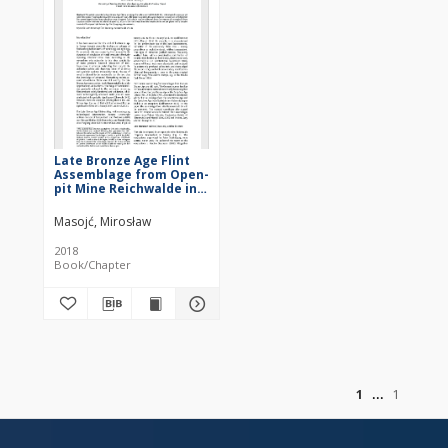
Late Bronze Age Flint
Assemblage from Open-
pit Mine Reichwalde in
Saxony, Germany
Masojć, Mirosław
2018
Book/Chapter
of
1
1