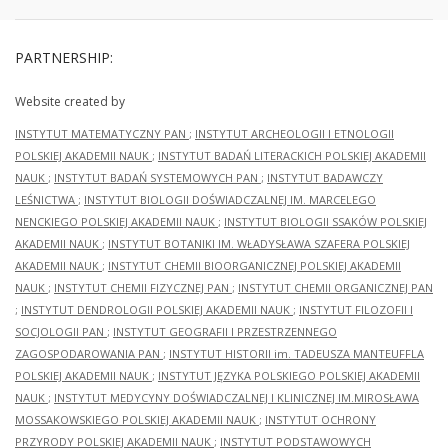
PARTNERSHIP:
Website created by
INSTYTUT MATEMATYCZNY PAN
;
INSTYTUT ARCHEOLOGII I ETNOLOGII
POLSKIEJ AKADEMII NAUK
;
INSTYTUT BADAŃ LITERACKICH POLSKIEJ AKADEMII
NAUK
;
INSTYTUT BADAŃ SYSTEMOWYCH PAN
;
INSTYTUT BADAWCZY
LEŚNICTWA
;
INSTYTUT BIOLOGII DOŚWIADCZALNEJ IM. MARCELEGO
NENCKIEGO POLSKIEJ AKADEMII NAUK
;
INSTYTUT BIOLOGII SSAKÓW POLSKIEJ
AKADEMII NAUK
;
INSTYTUT BOTANIKI IM. WŁADYSŁAWA SZAFERA POLSKIEJ
AKADEMII NAUK
;
INSTYTUT CHEMII BIOORGANICZNEJ POLSKIEJ AKADEMII
NAUK
;
INSTYTUT CHEMII FIZYCZNEJ PAN
;
INSTYTUT CHEMII ORGANICZNEJ PAN
;
INSTYTUT DENDROLOGII POLSKIEJ AKADEMII NAUK
;
INSTYTUT FILOZOFII I
SOCJOLOGII PAN
;
INSTYTUT GEOGRAFII I PRZESTRZENNEGO
ZAGOSPODAROWANIA PAN
;
INSTYTUT HISTORII im. TADEUSZA MANTEUFFLA
POLSKIEJ AKADEMII NAUK
;
INSTYTUT JĘZYKA POLSKIEGO POLSKIEJ AKADEMII
NAUK
;
INSTYTUT MEDYCYNY DOŚWIADCZALNEJ I KLINICZNEJ IM.MIROSŁAWA
MOSSAKOWSKIEGO POLSKIEJ AKADEMII NAUK
;
INSTYTUT OCHRONY
PRZYRODY POLSKIEJ AKADEMII NAUK
;
INSTYTUT PODSTAWOWYCH