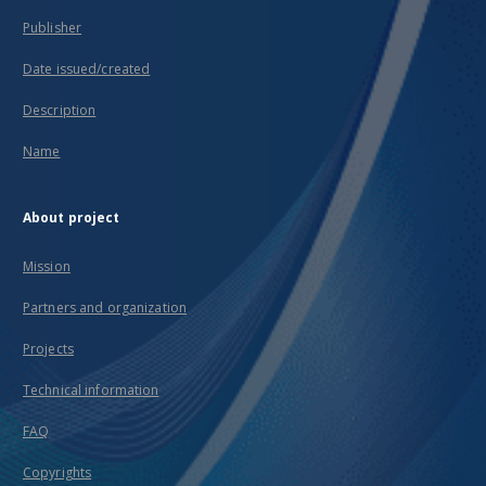
Publisher
Date issued/created
Description
Name
About project
Mission
Partners and organization
Projects
Technical information
FAQ
Copyrights