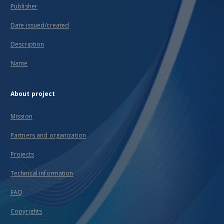
Publisher
Date issued/created
Description
Name
About project
Mission
Partners and organization
Projects
Technical information
FAQ
Copyrights