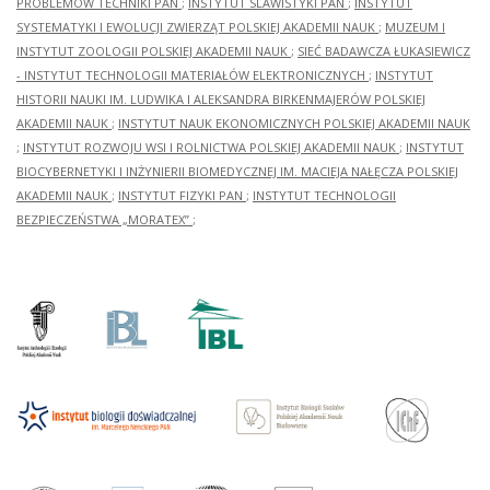
PROBLEMÓW TECHNIKI PAN
;
INSTYTUT SLAWISTYKI PAN
;
INSTYTUT
SYSTEMATYKI I EWOLUCJI ZWIERZĄT POLSKIEJ AKADEMII NAUK
;
MUZEUM I
INSTYTUT ZOOLOGII POLSKIEJ AKADEMII NAUK
;
SIEĆ BADAWCZA ŁUKASIEWICZ
- INSTYTUT TECHNOLOGII MATERIAŁÓW ELEKTRONICZNYCH
;
INSTYTUT
HISTORII NAUKI IM. LUDWIKA I ALEKSANDRA BIRKENMAJERÓW POLSKIEJ
AKADEMII NAUK
;
INSTYTUT NAUK EKONOMICZNYCH POLSKIEJ AKADEMII NAUK
;
INSTYTUT ROZWOJU WSI I ROLNICTWA POLSKIEJ AKADEMII NAUK
;
INSTYTUT
BIOCYBERNETYKI I INŻYNIERII BIOMEDYCZNEJ IM. MACIEJA NAŁĘCZA POLSKIEJ
AKADEMII NAUK
;
INSTYTUT FIZYKI PAN
;
INSTYTUT TECHNOLOGII
BEZPIECZEŃSTWA „MORATEX”
;