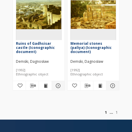
Ruins of Gadhsisar
Memorial stones
castle (Iconographic
(paliya) (Iconographic
document)
document)
Demski, Dagnosław
Demski, Dagnosław
[1992]
[1992]
Ethnographic object
Ethnographic object
of
1
1