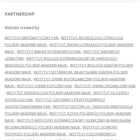
PARTNERSHIP:
Website created by
INSTYTUT MATEMATYCZNY PAN
;
INSTYTUT ARCHEOLOGII I ETNOLOGII
POLSKIEJ AKADEMII NAUK
;
INSTYTUT BADAŃ LITERACKICH POLSKIEJ AKADEMII
NAUK
;
INSTYTUT BADAŃ SYSTEMOWYCH PAN
;
INSTYTUT BADAWCZY
LEŚNICTWA
;
INSTYTUT BIOLOGII DOŚWIADCZALNEJ IM. MARCELEGO
NENCKIEGO POLSKIEJ AKADEMII NAUK
;
INSTYTUT BIOLOGII SSAKÓW POLSKIEJ
AKADEMII NAUK
;
INSTYTUT BOTANIKI IM. WŁADYSŁAWA SZAFERA POLSKIEJ
AKADEMII NAUK
;
INSTYTUT CHEMII BIOORGANICZNEJ POLSKIEJ AKADEMII
NAUK
;
INSTYTUT CHEMII FIZYCZNEJ PAN
;
INSTYTUT CHEMII ORGANICZNEJ PAN
;
INSTYTUT DENDROLOGII POLSKIEJ AKADEMII NAUK
;
INSTYTUT FILOZOFII I
SOCJOLOGII PAN
;
INSTYTUT GEOGRAFII I PRZESTRZENNEGO
ZAGOSPODAROWANIA PAN
;
INSTYTUT HISTORII im. TADEUSZA MANTEUFFLA
POLSKIEJ AKADEMII NAUK
;
INSTYTUT JĘZYKA POLSKIEGO POLSKIEJ AKADEMII
NAUK
;
INSTYTUT MEDYCYNY DOŚWIADCZALNEJ I KLINICZNEJ IM.MIROSŁAWA
MOSSAKOWSKIEGO POLSKIEJ AKADEMII NAUK
;
INSTYTUT OCHRONY
PRZYRODY POLSKIEJ AKADEMII NAUK
;
INSTYTUT PODSTAWOWYCH