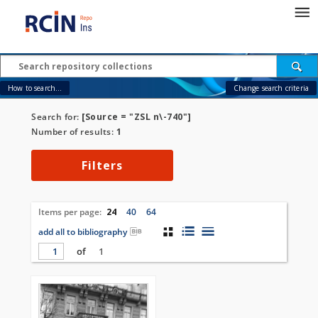
How to search...
Change search criteria
Search for:
[Source = "ZSL n\-740"]
Number of results:
1
Filters
Items per page:
24
40
64
add all to bibliography
of
1