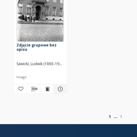
Zdjęcie grupowe bez
opisu
Sawicki, Ludwik (1893–1972)
Image
of
1
1