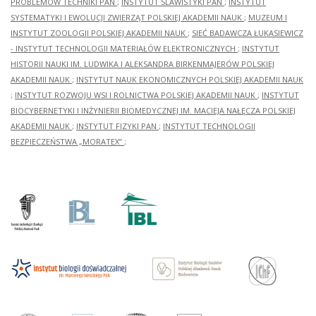
PROBLEMÓW TECHNIKI PAN
;
INSTYTUT SLAWISTYKI PAN
;
INSTYTUT
SYSTEMATYKI I EWOLUCJI ZWIERZĄT POLSKIEJ AKADEMII NAUK
;
MUZEUM I
INSTYTUT ZOOLOGII POLSKIEJ AKADEMII NAUK
;
SIEĆ BADAWCZA ŁUKASIEWICZ
- INSTYTUT TECHNOLOGII MATERIAŁÓW ELEKTRONICZNYCH
;
INSTYTUT
HISTORII NAUKI IM. LUDWIKA I ALEKSANDRA BIRKENMAJERÓW POLSKIEJ
AKADEMII NAUK
;
INSTYTUT NAUK EKONOMICZNYCH POLSKIEJ AKADEMII NAUK
;
INSTYTUT ROZWOJU WSI I ROLNICTWA POLSKIEJ AKADEMII NAUK
;
INSTYTUT
BIOCYBERNETYKI I INŻYNIERII BIOMEDYCZNEJ IM. MACIEJA NAŁĘCZA POLSKIEJ
AKADEMII NAUK
;
INSTYTUT FIZYKI PAN
;
INSTYTUT TECHNOLOGII
BEZPIECZEŃSTWA „MORATEX”
;