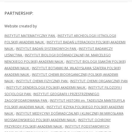
PARTNERSHIP:
Website created by
INSTYTUT MATEMATYCZNY PAN
;
INSTYTUT ARCHEOLOGII I ETNOLOGII
POLSKIEJ AKADEMII NAUK
;
INSTYTUT BADAŃ LITERACKICH POLSKIEJ AKADEMII
NAUK
;
INSTYTUT BADAŃ SYSTEMOWYCH PAN
;
INSTYTUT BADAWCZY
LEŚNICTWA
;
INSTYTUT BIOLOGII DOŚWIADCZALNEJ IM. MARCELEGO
NENCKIEGO POLSKIEJ AKADEMII NAUK
;
INSTYTUT BIOLOGII SSAKÓW POLSKIEJ
AKADEMII NAUK
;
INSTYTUT BOTANIKI IM. WŁADYSŁAWA SZAFERA POLSKIEJ
AKADEMII NAUK
;
INSTYTUT CHEMII BIOORGANICZNEJ POLSKIEJ AKADEMII
NAUK
;
INSTYTUT CHEMII FIZYCZNEJ PAN
;
INSTYTUT CHEMII ORGANICZNEJ PAN
;
INSTYTUT DENDROLOGII POLSKIEJ AKADEMII NAUK
;
INSTYTUT FILOZOFII I
SOCJOLOGII PAN
;
INSTYTUT GEOGRAFII I PRZESTRZENNEGO
ZAGOSPODAROWANIA PAN
;
INSTYTUT HISTORII im. TADEUSZA MANTEUFFLA
POLSKIEJ AKADEMII NAUK
;
INSTYTUT JĘZYKA POLSKIEGO POLSKIEJ AKADEMII
NAUK
;
INSTYTUT MEDYCYNY DOŚWIADCZALNEJ I KLINICZNEJ IM.MIROSŁAWA
MOSSAKOWSKIEGO POLSKIEJ AKADEMII NAUK
;
INSTYTUT OCHRONY
PRZYRODY POLSKIEJ AKADEMII NAUK
;
INSTYTUT PODSTAWOWYCH