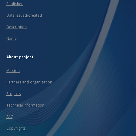
Publisher
Date issued/created
Description
Name
About project
Mission
Partners and organization
Projects
Technical information
FAQ
Copyrights