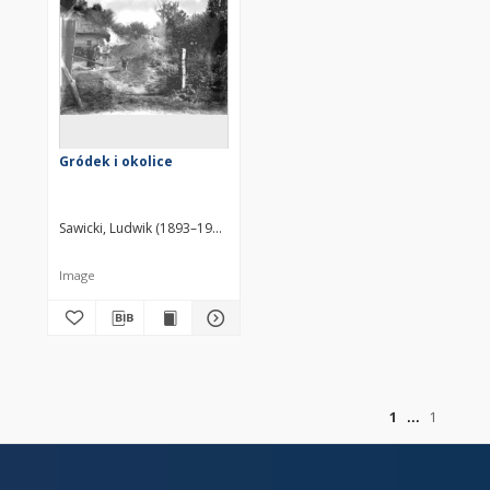
Gródek i okolice
Sawicki, Ludwik (1893–1972)
Image
of
1
1