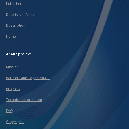
Publisher
Date issued/created
Description
Name
About project
Mission
Partners and organization
Projects
Technical information
FAQ
Copyrights