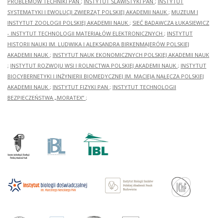
PROBLEMÓW TECHNIKI PAN
;
INSTYTUT SLAWISTYKI PAN
;
INSTYTUT
SYSTEMATYKI I EWOLUCJI ZWIERZĄT POLSKIEJ AKADEMII NAUK
;
MUZEUM I
INSTYTUT ZOOLOGII POLSKIEJ AKADEMII NAUK
;
SIEĆ BADAWCZA ŁUKASIEWICZ
- INSTYTUT TECHNOLOGII MATERIAŁÓW ELEKTRONICZNYCH
;
INSTYTUT
HISTORII NAUKI IM. LUDWIKA I ALEKSANDRA BIRKENMAJERÓW POLSKIEJ
AKADEMII NAUK
;
INSTYTUT NAUK EKONOMICZNYCH POLSKIEJ AKADEMII NAUK
;
INSTYTUT ROZWOJU WSI I ROLNICTWA POLSKIEJ AKADEMII NAUK
;
INSTYTUT
BIOCYBERNETYKI I INŻYNIERII BIOMEDYCZNEJ IM. MACIEJA NAŁĘCZA POLSKIEJ
AKADEMII NAUK
;
INSTYTUT FIZYKI PAN
;
INSTYTUT TECHNOLOGII
BEZPIECZEŃSTWA „MORATEX”
;