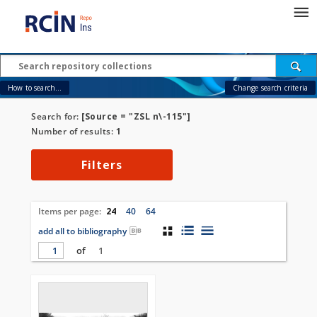
How to search...
Change search criteria
Search for:
[Source = "ZSL n\-115"]
Number of results:
1
Filters
Items per page:
24
40
64
add all to bibliography
of
1