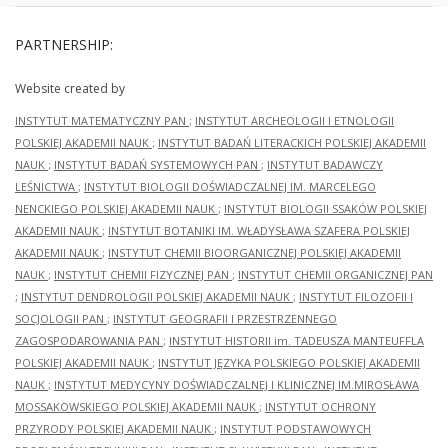
PARTNERSHIP:
Website created by
INSTYTUT MATEMATYCZNY PAN
;
INSTYTUT ARCHEOLOGII I ETNOLOGII
POLSKIEJ AKADEMII NAUK
;
INSTYTUT BADAŃ LITERACKICH POLSKIEJ AKADEMII
NAUK
;
INSTYTUT BADAŃ SYSTEMOWYCH PAN
;
INSTYTUT BADAWCZY
LEŚNICTWA
;
INSTYTUT BIOLOGII DOŚWIADCZALNEJ IM. MARCELEGO
NENCKIEGO POLSKIEJ AKADEMII NAUK
;
INSTYTUT BIOLOGII SSAKÓW POLSKIEJ
AKADEMII NAUK
;
INSTYTUT BOTANIKI IM. WŁADYSŁAWA SZAFERA POLSKIEJ
AKADEMII NAUK
;
INSTYTUT CHEMII BIOORGANICZNEJ POLSKIEJ AKADEMII
NAUK
;
INSTYTUT CHEMII FIZYCZNEJ PAN
;
INSTYTUT CHEMII ORGANICZNEJ PAN
;
INSTYTUT DENDROLOGII POLSKIEJ AKADEMII NAUK
;
INSTYTUT FILOZOFII I
SOCJOLOGII PAN
;
INSTYTUT GEOGRAFII I PRZESTRZENNEGO
ZAGOSPODAROWANIA PAN
;
INSTYTUT HISTORII im. TADEUSZA MANTEUFFLA
POLSKIEJ AKADEMII NAUK
;
INSTYTUT JĘZYKA POLSKIEGO POLSKIEJ AKADEMII
NAUK
;
INSTYTUT MEDYCYNY DOŚWIADCZALNEJ I KLINICZNEJ IM.MIROSŁAWA
MOSSAKOWSKIEGO POLSKIEJ AKADEMII NAUK
;
INSTYTUT OCHRONY
PRZYRODY POLSKIEJ AKADEMII NAUK
;
INSTYTUT PODSTAWOWYCH