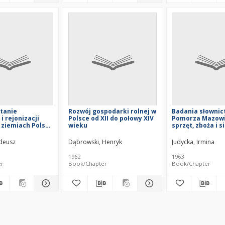
tanie
Rozwój gospodarki rolnej w
Badania słownic
i rejonizacji
Polsce od XII do połowy XIV
Pomorza Mazowi
 ziemiach Polski
wieku
sprzęt, zboża i s
w XIX wieku
młocka czyszcze
deusz
Dąbrowski, Henryk
Judycka, Irmina
1962
1963
er
Book/Chapter
Book/Chapter