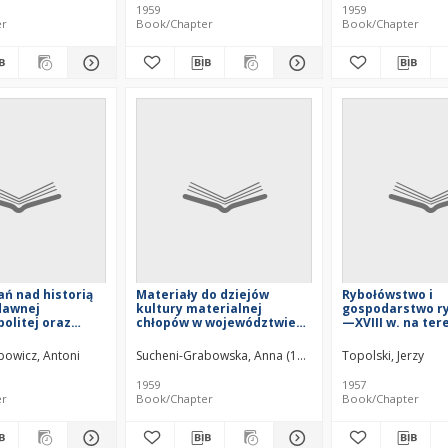
1959
1959
er
Book/Chapter
Book/Chapter
ań nad historią
Materiały do dziejów
Rybołówstwo i
dawnej
kultury materialnej
gospodarstwo ry
olitej oraz
chłopów w województwie
—XVIII w. na ter
ozbiorowej
sieradzkim i ziemi
latyfundium
wieluńskiej w XVI w.
arcybiskupstwa
owicz, Antoni
Sucheni-Grabowska, Anna (1920–2012)
Topolski, Jerzy
gnieźnieńskiego
1959
1957
er
Book/Chapter
Book/Chapter