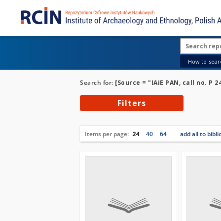
How to searc
Search for:
[Source = "IAiE PAN, call no. P 2
Filters
Items per page:
24
40
64
add all to bibl