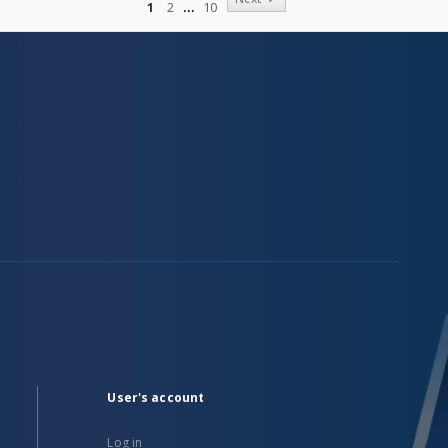
1
2
10
User's account
Log in