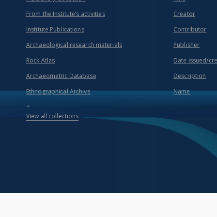
From the Institute’s activities
Creator
Institute Publications
Contributor
Archaeological research materials
Publisher
Rock Atlas
Date issued/cr
Archaeometric Database
Description
Ethnographical Archive
Name
...
View all collections