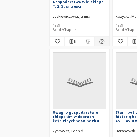
Gospodarstwa Wiejskiego.
T. 2, Spis treści
Leskiewiczowa, Janina
Różycka, Ma
1959
1959
Book/Chapter
Book/Chapt
Uwagi o gospodarstwie
Stan i pot
chłopskim w dobrach
historią h
kościelnych w XVI wieku
XVI—XVIII 
Żytkowicz, Leonid
Baranowski,