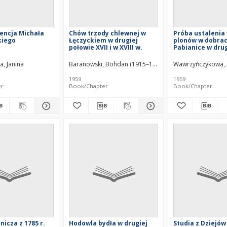
encja Michała
Chów trzody chlewnej w
Próba ustalenia
iego
Łęczyckiem w drugiej
plonów w dobra
połowie XVII i w XVIII w.
Pabianice w drug
polowie XVI w.
a, Janina
Baranowski, Bohdan (1915–1993)
Wawrzyńczykowa, 
1959
1959
er
Book/Chapter
Book/Chapter
nicza z 1785 r.
Hodowla bydła w drugiej
Studia z Dziejów