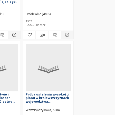
iejskiego.
ina
Leskiewicz, Janina
1957
Book/Chapter
twie i
Próba ustalenia wysokości
 lasach
plonu w królewszczyznach
ólestwa
województwa
—1830)
sandomierskiego w drugiej
połowie XVI i początkach
Wawrzyńczykowa, Alina
XVII wieku