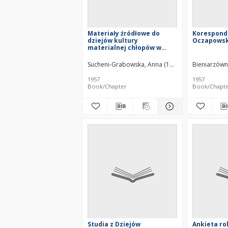
Materiały źródłowe do
Korespond
dziejów kultury
Oczapowsk
materialnej chłopów w
województwie sieradzkim i
ziemi wieluńskiej w XVI
Sucheni-Grabowska, Anna (1920–2012)
Bieniarzówn
wieku
1957
1957
Book/Chapter
Book/Chapt
Studia z Dziejów
Ankieta rol