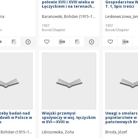
połowie XVII i XVIII wieku w
Gospodarstwa W
Łęczyckiem i na terenach
T. 1, Spis treści
sąsiednich
ria
Baranowski, Bohdan (1915–1993)
Leskiewiczowa, Jan
1957
1957
er
Book/Chapter
Book/Chapter
rzeby badań nad
Wiejski przemysł
Uwagi o smolars
odowli w Polsce w
spożywczy w woj. łęczyckim
popielarstwie w
w.
w XVI—XVIII w.
państwowych Kr
Polskiego (1815
 Bohdan (1915–1993)
Libiszowska, Zofia
Broda, Józef