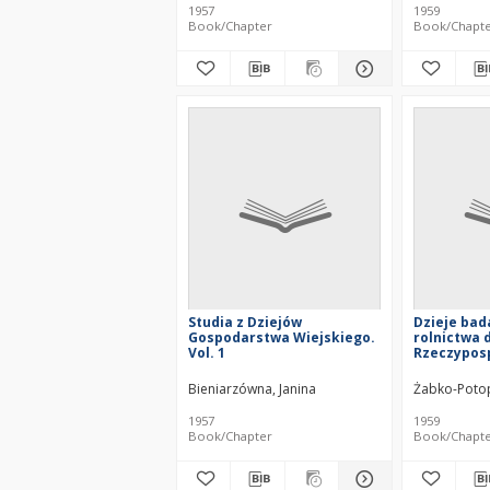
1957
1959
Book/Chapter
Book/Chapt
Studia z Dziejów
Dzieje bad
Gospodarstwa Wiejskiego.
rolnictwa 
Vol. 1
Rzeczyposp
Polski por
Bieniarzówna, Janina
Żabko-Potop
1957
1959
Book/Chapter
Book/Chapt