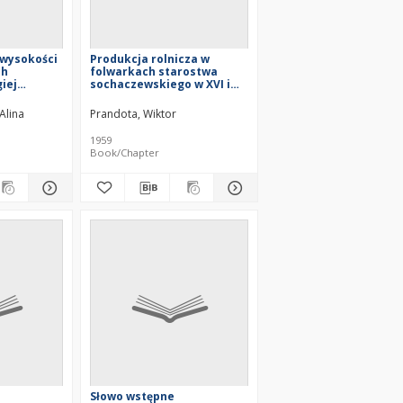
 wysokości
Produkcja rolnicza w
ch
folwarkach starostwa
iej
sochaczewskiego w XVI i
XVII w.
Alina
Prandota, Wiktor
1959
Book/Chapter
Słowo wstępne