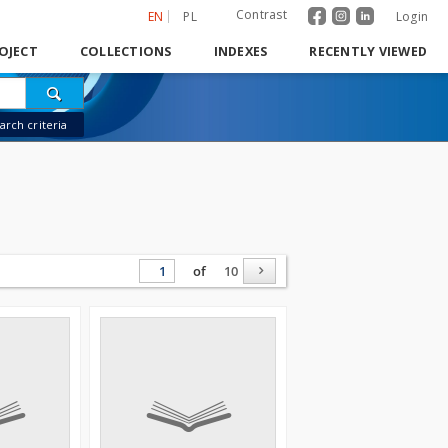
Contrast
EN
PL
Login
OJECT
COLLECTIONS
INDEXES
RECENTLY VIEWED
rch criteria
of
10