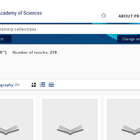
ABOUT PR
h...
Change sea
41"]
Number of results:
219
iography