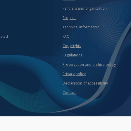
Partners and organization
Projects
Technical information
eated
FAQ
Copyrights
Regulations
Preservation and archive policy
Privacy policy
Declaration of accessibility
Contact