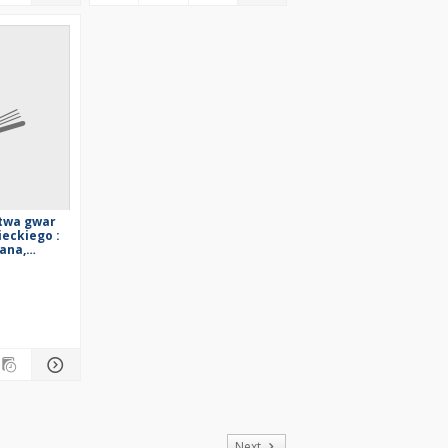
twa gwar
eckiego :
iana,
nie ziarna
of
Next