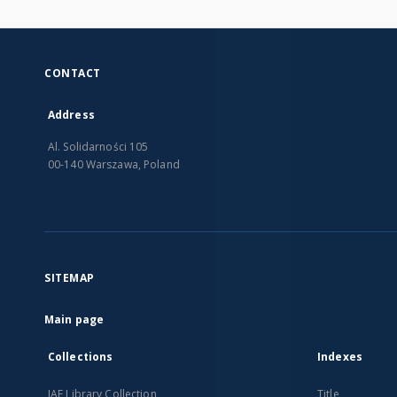
CONTACT
Address
Al. Solidarności 105
00-140 Warszawa, Poland
SITEMAP
Main page
Collections
Indexes
IAE Library Collection
Title