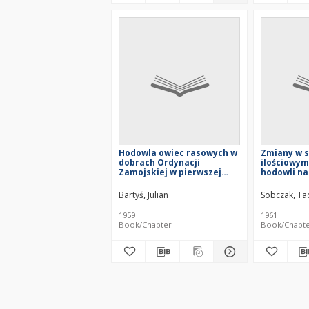
Hodowla owiec rasowych w
Zmiany w s
dobrach Ordynacji
ilościowym 
Zamojskiej w pierwszej
hodowli na
połowie XIX w.
Środkowej 
Bartyś, Julian
Sobczak, Ta
1959
1961
Book/Chapter
Book/Chapt