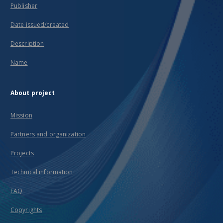
Publisher
Date issued/created
Description
Name
About project
Mission
Partners and organization
Projects
Technical information
FAQ
Copyrights