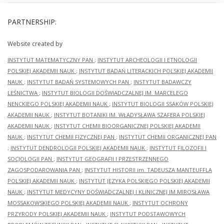
PARTNERSHIP:
Website created by
INSTYTUT MATEMATYCZNY PAN
;
INSTYTUT ARCHEOLOGII I ETNOLOGII
POLSKIEJ AKADEMII NAUK
;
INSTYTUT BADAŃ LITERACKICH POLSKIEJ AKADEMII
NAUK
;
INSTYTUT BADAŃ SYSTEMOWYCH PAN
;
INSTYTUT BADAWCZY
LEŚNICTWA
;
INSTYTUT BIOLOGII DOŚWIADCZALNEJ IM. MARCELEGO
NENCKIEGO POLSKIEJ AKADEMII NAUK
;
INSTYTUT BIOLOGII SSAKÓW POLSKIEJ
AKADEMII NAUK
;
INSTYTUT BOTANIKI IM. WŁADYSŁAWA SZAFERA POLSKIEJ
AKADEMII NAUK
;
INSTYTUT CHEMII BIOORGANICZNEJ POLSKIEJ AKADEMII
NAUK
;
INSTYTUT CHEMII FIZYCZNEJ PAN
;
INSTYTUT CHEMII ORGANICZNEJ PAN
;
INSTYTUT DENDROLOGII POLSKIEJ AKADEMII NAUK
;
INSTYTUT FILOZOFII I
SOCJOLOGII PAN
;
INSTYTUT GEOGRAFII I PRZESTRZENNEGO
ZAGOSPODAROWANIA PAN
;
INSTYTUT HISTORII im. TADEUSZA MANTEUFFLA
POLSKIEJ AKADEMII NAUK
;
INSTYTUT JĘZYKA POLSKIEGO POLSKIEJ AKADEMII
NAUK
;
INSTYTUT MEDYCYNY DOŚWIADCZALNEJ I KLINICZNEJ IM.MIROSŁAWA
MOSSAKOWSKIEGO POLSKIEJ AKADEMII NAUK
;
INSTYTUT OCHRONY
PRZYRODY POLSKIEJ AKADEMII NAUK
;
INSTYTUT PODSTAWOWYCH