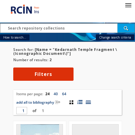
How to search...
Change search criteria
Search for:
[Name = "Kedarnath Temple Fragment \
(Iconographic Document\)"]
Number of results:
2
Filters
Items per page:
24
40
64
add all to bibliography
of
1