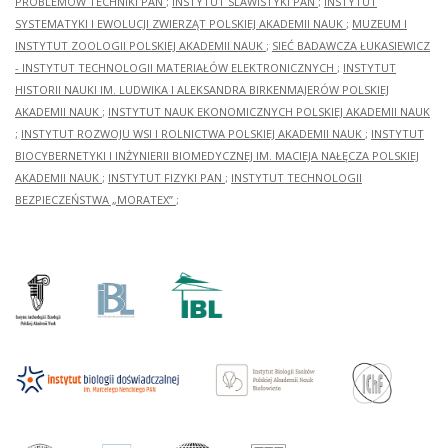
PROBLEMÓW TECHNIKI PAN
;
INSTYTUT SLAWISTYKI PAN
;
INSTYTUT
SYSTEMATYKI I EWOLUCJI ZWIERZĄT POLSKIEJ AKADEMII NAUK
;
MUZEUM I
INSTYTUT ZOOLOGII POLSKIEJ AKADEMII NAUK
;
SIEĆ BADAWCZA ŁUKASIEWICZ
- INSTYTUT TECHNOLOGII MATERIAŁÓW ELEKTRONICZNYCH
;
INSTYTUT
HISTORII NAUKI IM. LUDWIKA I ALEKSANDRA BIRKENMAJERÓW POLSKIEJ
AKADEMII NAUK
;
INSTYTUT NAUK EKONOMICZNYCH POLSKIEJ AKADEMII NAUK
;
INSTYTUT ROZWOJU WSI I ROLNICTWA POLSKIEJ AKADEMII NAUK
;
INSTYTUT
BIOCYBERNETYKI I INŻYNIERII BIOMEDYCZNEJ IM. MACIEJA NAŁĘCZA POLSKIEJ
AKADEMII NAUK
;
INSTYTUT FIZYKI PAN
;
INSTYTUT TECHNOLOGII
BEZPIECZEŃSTWA „MORATEX”
;