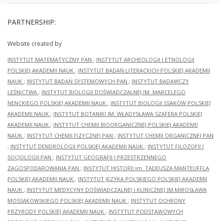
PARTNERSHIP:
Website created by
INSTYTUT MATEMATYCZNY PAN
;
INSTYTUT ARCHEOLOGII I ETNOLOGII
POLSKIEJ AKADEMII NAUK
;
INSTYTUT BADAŃ LITERACKICH POLSKIEJ AKADEMII
NAUK
;
INSTYTUT BADAŃ SYSTEMOWYCH PAN
;
INSTYTUT BADAWCZY
LEŚNICTWA
;
INSTYTUT BIOLOGII DOŚWIADCZALNEJ IM. MARCELEGO
NENCKIEGO POLSKIEJ AKADEMII NAUK
;
INSTYTUT BIOLOGII SSAKÓW POLSKIEJ
AKADEMII NAUK
;
INSTYTUT BOTANIKI IM. WŁADYSŁAWA SZAFERA POLSKIEJ
AKADEMII NAUK
;
INSTYTUT CHEMII BIOORGANICZNEJ POLSKIEJ AKADEMII
NAUK
;
INSTYTUT CHEMII FIZYCZNEJ PAN
;
INSTYTUT CHEMII ORGANICZNEJ PAN
;
INSTYTUT DENDROLOGII POLSKIEJ AKADEMII NAUK
;
INSTYTUT FILOZOFII I
SOCJOLOGII PAN
;
INSTYTUT GEOGRAFII I PRZESTRZENNEGO
ZAGOSPODAROWANIA PAN
;
INSTYTUT HISTORII im. TADEUSZA MANTEUFFLA
POLSKIEJ AKADEMII NAUK
;
INSTYTUT JĘZYKA POLSKIEGO POLSKIEJ AKADEMII
NAUK
;
INSTYTUT MEDYCYNY DOŚWIADCZALNEJ I KLINICZNEJ IM.MIROSŁAWA
MOSSAKOWSKIEGO POLSKIEJ AKADEMII NAUK
;
INSTYTUT OCHRONY
PRZYRODY POLSKIEJ AKADEMII NAUK
;
INSTYTUT PODSTAWOWYCH