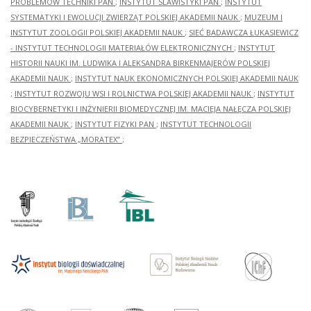
PROBLEMÓW TECHNIKI PAN
;
INSTYTUT SLAWISTYKI PAN
;
INSTYTUT
SYSTEMATYKI I EWOLUCJI ZWIERZĄT POLSKIEJ AKADEMII NAUK
;
MUZEUM I
INSTYTUT ZOOLOGII POLSKIEJ AKADEMII NAUK
;
SIEĆ BADAWCZA ŁUKASIEWICZ
- INSTYTUT TECHNOLOGII MATERIAŁÓW ELEKTRONICZNYCH
;
INSTYTUT
HISTORII NAUKI IM. LUDWIKA I ALEKSANDRA BIRKENMAJERÓW POLSKIEJ
AKADEMII NAUK
;
INSTYTUT NAUK EKONOMICZNYCH POLSKIEJ AKADEMII NAUK
;
INSTYTUT ROZWOJU WSI I ROLNICTWA POLSKIEJ AKADEMII NAUK
;
INSTYTUT
BIOCYBERNETYKI I INŻYNIERII BIOMEDYCZNEJ IM. MACIEJA NAŁĘCZA POLSKIEJ
AKADEMII NAUK
;
INSTYTUT FIZYKI PAN
;
INSTYTUT TECHNOLOGII
BEZPIECZEŃSTWA „MORATEX”
;