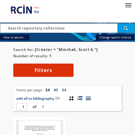
How to search...
Change search criteria
Search for:
[Creator = "Minchak, Scott A."]
Number of results:
1
Filters
Items per page:
24
40
64
add all to bibliography
of
1